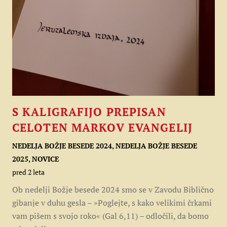
S KALIGRAFIJO PREPISAN
CELOTEN MARKOV EVANGELIJ
NEDELJA BOŽJE BESEDE 2024
,
NEDELJA BOŽJE BESEDE
2025
,
NOVICE
pred 2 leta
Ob nedelji Božje besede 2024 smo se v Zavodu Biblično
gibanje v duhu gesla – »Poglejte, s kako velikimi črkami
vam pišem s svojo roko« (Gal 6,11) – odločili, da bomo