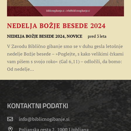
NEDELJA BOŽJE BESEDE 2024
NEDELJA BOŽJE BESEDE 2024
,
NOVICE
pred 3 leta
V Zavodu Biblično gibanje smo se v duhu gesla letošnje
nedelje Božje besede – »Poglejte, s kako velikimi črkami
vam pišem s svojo roko« (Gal 6,11) – odločili, da bomo:
Od nedelje…
KONTAKTNI PODATKI
info@biblicnogibanje.si
Poljanska cesta 2, 1000 Ljubljana