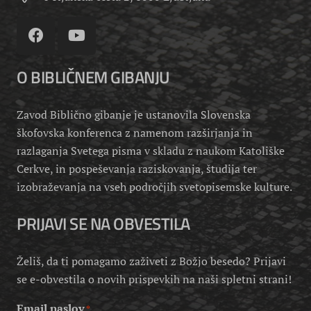
O BIBLIČNEM GIBANJU
Zavod Biblično gibanje je ustanovila Slovenska
škofovska konferenca z namenom razširjanja in
razlaganja Svetega pisma v skladu z naukom Katoliške
Cerkve, in pospeševanja raziskovanja, študija ter
izobraževanja na vseh področjih svetopisemske kulture.
PRIJAVI SE NA OBVESTILA
Želiš, da ti pomagamo zaživeti z Božjo besedo? Prijavi
se e-obvestila o novih prispevkih na naši spletni strani!
Email naslov
*