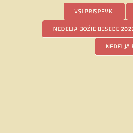
P
VSI PRISPEVKI
NE
BE
NEDELJA BOŽJE BESEDE 202
ŠK
NEDELJA BOŽJE
PO
NEDELJA 
BESEDE 2026
SL
14. decembra 2025