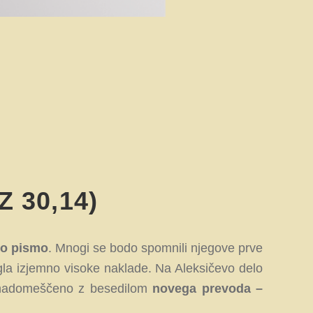
 30,14)
to pismo
. Mnogi se bodo spomnili njegove prve
egla izjemno visoke naklade. Na Aleksičevo delo
je nadomeščeno z besedilom
novega prevoda –