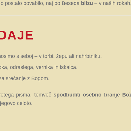
ko postalo povabilo, naj bo Beseda
blizu
– v naših rokah,
ZDAJE
osimo s seboj – v torbi, žepu ali nahrbtniku.
ka, odraslega, vernika in iskalca.
 za srečanje z Bogom.
Svetega pisma, temveč
spodbuditi osebno branje Bo
njegovo celoto.