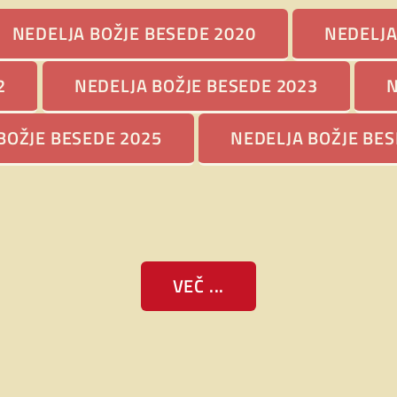
RAZNOVANJE
NEDELJA BOŽJE BESEDE 2020
NEDELJA
DELJE BOŽJE
SEDE V CELJSKI
2
NEDELJA BOŽJE BESEDE 2023
N
OFIJI –
STAVITEV V
NEDELJA BOŽJE
BOŽJE BESEDE 2025
NEDELJA BOŽJE BES
UŽBO BRALCA
BESEDE 2025
27. januarja 2025
16. januarja 2025
VEČ ...