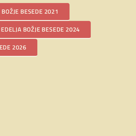
LITURGIČNI IN
 BOŽJE BESEDE 2021
PASTORALNI
PRIROČNIK ZA
EDELJA BOŽJE BESEDE 2024
PRAZNOVANJE
NEDELJE BOŽJE
EDE 2026
BESEDE 2025
9. decembra 2024