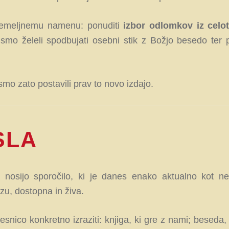
temeljnemu namenu: ponuditi
izbor odlomkov iz cel
o smo želeli spodbujati osebni stik z Božjo besedo te
o zato postavili prav to novo izdajo.
SLA
nosijo sporočilo, ki je danes enako aktualno kot n
zu, dostopna in živa.
nico konkretno izraziti: knjiga, ki gre z nami; beseda, 