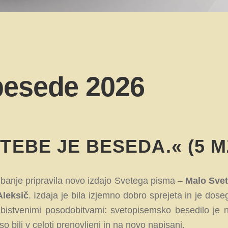
besede 2026
TEBE JE BESEDA.« (5 MZ
ibanje pripravila novo izdajo Svetega pisma –
Malo Sve
Aleksič
. Izdaja je bila izjemno dobro sprejeta in je dos
r z bistvenimi posodobitvami: svetopisemsko besedilo 
so bili v celoti prenovljeni in na novo napisani.