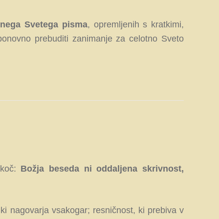
otnega Svetega pisma
, opremljenih s kratkimi,
r ponovno prebuditi zanimanje za celotno Sveto
ekoč:
Božja beseda ni oddaljena skrivnost,
ki nagovarja vsakogar; resničnost, ki prebiva v