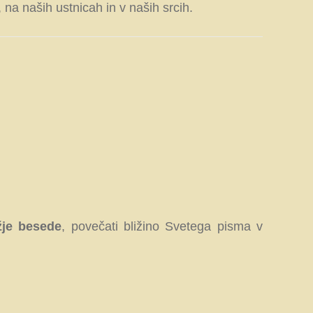
 na naših ustnicah in v naših srcih.
žje besede
, povečati bližino Svetega pisma v