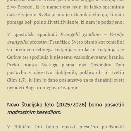
živo Besedo, ki je namenjena nam in lahko spreminja
naše življenje. Sveto pismo je učbenik življenja, ki nam
pomaga bolj polno živeti življenje, ki nam je podarjeno.
V apostolski spodbudi
Evangelii gaudium – Veselje
evangelija
predstavi Frančišek Sveto pismo kot temeljni
vir prenove osebnega življenja vernika in življenja vse
Cerkve ter spodbuja k njenemu vsakodnevnemu branju.
Preko branja Svetega pisma nas Gospodov Duh
postavlja v občestvo ljubljenih, poklicanih in svetih
(Rim 1,7), ki jim je dano poslanstvo za ta današnji svet:
razodeti Boga in njegovo življenje.
Novo študijsko leto (2025/2026) bomo posvetili
modrostnim
besedilom.
V Biblični šoli bomo enkrat mesečno predstavili