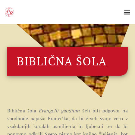
BIBLIČNA ŠOLA
Biblična šola
Evangelii gaudium
želi biti odgovor na
spodbude papeža Frančiška, da bi živeli svojo vero v
vsakdanjih korakih usmiljenja in ljubezni ter da bi
ponovno odkrili Sveto pismo kot knjigo življenja, kot