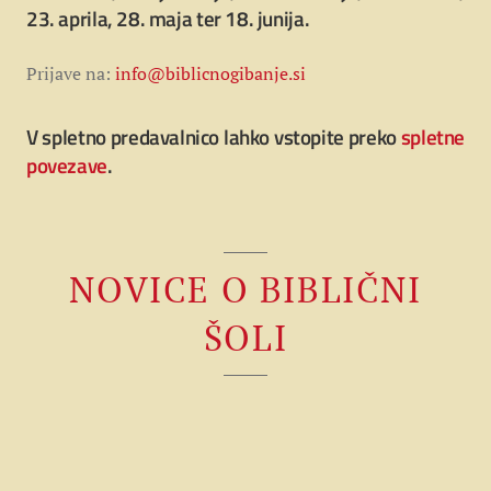
23. aprila, 28. maja ter 18. junija.
Prijave na:
info@biblicnogibanje.si
V spletno predavalnico lahko vstopite preko
spletne
povezave
.
DEVETO SREČANJE BIBLIČNE ŠOLE
NOVICE O BIBLIČNI
VABILO NA DEVETO SREČANJE
EVANGELII GAUDIUM (2025/2026)
BIBLIČNE ŠOLE EVANGELII GAUDIUM
ŠOLI
20. junija 2026
(2025/2026)
OSMO SREČANJE BIBLIČNE ŠOLE
13. junija 2026
VABILO NA OSMO SREČANJE
EVANGELII GAUDIUM (2025/2026)
BIBLIČNE ŠOLE EVANGELII GAUDIUM
4. junija 2026
(2025/2026)