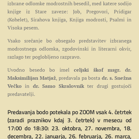
izbrane odlomke modrostnih besedil, med katere sodijo
knjige iz Stare zaveze: Job, Pregovori, Pridigar
(Kohelet), Sirahova knjiga, Knjiga modrosti, Psalmi in
Visoka pesem.
Vsako srečanje bo obsegalo
predstavitev izbranega
modrostnega odlomka,
zgodovinski in literarni okvir,
razlago ter poglobljeno razpravo.
Uvodno besedo bo imel
celjski škof msgr. dr.
Maksimilijan Matjaž
, predavala pa bosta
dr. s. Snežna
Večko
in
dr. Samo Skralovnik
ter drugi gostujoči
predavatelji.
Predavanja bodo potekala po ZOOM vsak 4. četrtek
(zaradi praznikov kdaj 3. četrtek) v mesecu od
17:00 do 18:30:
23. oktobra, 27. novembra, 18.
decembra, 22. januarja, 26. februarja, 26. marca,