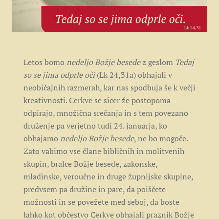
Letos bomo
nedeljo Božje besede
z geslom
Tedaj
so se jima odprle oči
(Lk 24,31a) obhajali v
neobičajnih razmerah, kar nas spodbuja še k večji
kreativnosti. Cerkve se sicer že postopoma
odpirajo, množična srečanja in s tem povezano
druženje pa verjetno tudi 24. januarja, ko
obhajamo
nedeljo Božje besede
, ne bo mogoče.
Zato vabimo vse člane bibličnih in molitvenih
skupin, bralce Božje besede, zakonske,
mladinske, veroučne in druge župnijske skupine,
predvsem pa družine in pare, da poiščete
možnosti in se povežete med seboj, da boste
lahko kot občestvo Cerkve obhajali praznik Božje