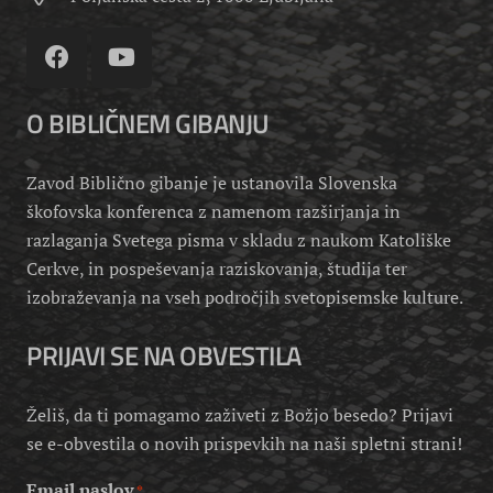
O BIBLIČNEM GIBANJU
Zavod Biblično gibanje je ustanovila Slovenska
škofovska konferenca z namenom razširjanja in
razlaganja Svetega pisma v skladu z naukom Katoliške
Cerkve, in pospeševanja raziskovanja, študija ter
izobraževanja na vseh področjih svetopisemske kulture.
PRIJAVI SE NA OBVESTILA
Želiš, da ti pomagamo zaživeti z Božjo besedo? Prijavi
se e-obvestila o novih prispevkih na naši spletni strani!
Email naslov
*