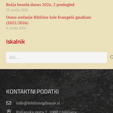
Božja beseda danes 2026, 2 predogled
10. junija 2026
Osmo srečanje Biblične šole Evangelii gaudium
(2025/2026)
4. junija 2026
Iskalnik
Išči:
KONTAKTNI PODATKI
info@biblicnogibanje.si
Poljanska cesta 2, 1000 Ljubljana