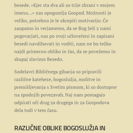
besede. »Kjer sta dva ali so trije zbrani v mojem
imenu…« nas opogumlja Gospod. Možnosti je
veliko, potrebno je le okrepiti motivacijo. Če
zaupamo in verjamemo, da se Bog želi z nami
pogovarjati, nas po svoji učlovečeni in zapisani
besedi navdihovati in voditi, nam ne bo težko
najdi primerno obliko in čas, da se povežemo in
skupaj slavimo Besedo.
Sodelavci Bibličnega gibanja so pripravili
različne kateheze, bogoslužja, molitve in
premišljevanja s Svetim pismom, ki so dostopne
na spodnjih povezavah. Naj nam pomagajo
odpirati oči drug za drugega in za Gospodova
dela tudi v tem času.
RAZLIČNE OBLIKE BOGOSLUŽJA IN