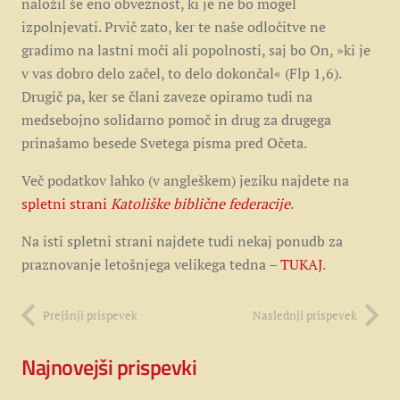
naložil še eno obveznost, ki je ne bo mogel
izpolnjevati. Prvič zato, ker te naše odločitve ne
gradimo na lastni moči ali popolnosti, saj bo On, »ki je
v vas dobro delo začel, to delo dokončal« (Flp 1,6).
Drugič pa, ker se člani zaveze opiramo tudi na
medsebojno solidarno pomoč in drug za drugega
prinašamo besede Svetega pisma pred Očeta.
Več podatkov lahko (v angleškem) jeziku najdete na
spletni strani
Katoliške biblične federacije
.
Na isti spletni strani najdete tudi nekaj ponudb za
praznovanje letošnjega velikega tedna –
TUKAJ
.
Prejšnji prispevek
Naslednji prispevek
Najnovejši prispevki