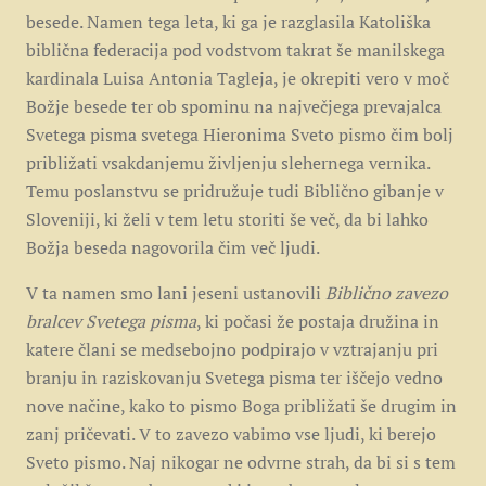
besede. Namen tega leta, ki ga je razglasila Katoliška
biblična federacija pod vodstvom takrat še manilskega
kardinala Luisa Antonia Tagleja, je okrepiti vero v moč
Božje besede ter ob spominu na največjega prevajalca
Svetega pisma svetega Hieronima Sveto pismo čim bolj
približati vsakdanjemu življenju slehernega vernika.
Temu poslanstvu se pridružuje tudi Biblično gibanje v
Sloveniji, ki želi v tem letu storiti še več, da bi lahko
Božja beseda nagovorila čim več ljudi.
V ta namen smo lani jeseni ustanovili
Biblično zavezo
bralcev Svetega pisma
, ki počasi že postaja družina in
katere člani se medsebojno podpirajo v vztrajanju pri
branju in raziskovanju Svetega pisma ter iščejo vedno
nove načine, kako to pismo Boga približati še drugim in
zanj pričevati. V to zavezo vabimo vse ljudi, ki berejo
Sveto pismo. Naj nikogar ne odvrne strah, da bi si s tem