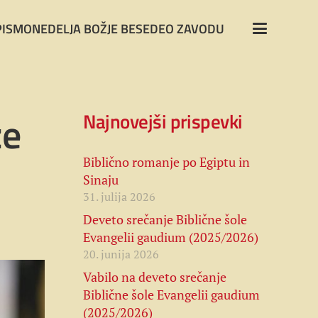
PISMO
NEDELJA BOŽJE BESEDE
O ZAVODU
ze
Najnovejši prispevki
Biblično romanje po Egiptu in
Sinaju
31. julija 2026
Deveto srečanje Biblične šole
Evangelii gaudium (2025/2026)
20. junija 2026
Vabilo na deveto srečanje
Biblične šole Evangelii gaudium
(2025/2026)