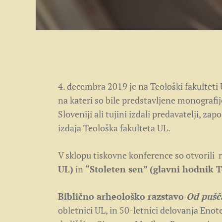
4. decembra 2019 je na Teološki fakulteti
na kateri so bile predstavljene monografije
Sloveniji ali tujini izdali predavatelji, zap
izdaja Teološka fakulteta UL.
V sklopu tiskovne konference so otvorili 
UL)
in
“Stoleten sen” (glavni hodnik 
Biblično arheološko razstavo
Od pušč
obletnici UL, in 50-letnici delovanja Eno