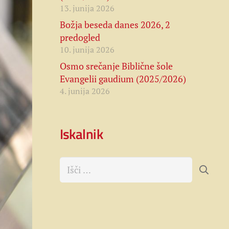
13. junija 2026
Božja beseda danes 2026, 2
predogled
10. junija 2026
Osmo srečanje Biblične šole
Evangelii gaudium (2025/2026)
4. junija 2026
Iskalnik
Išči: