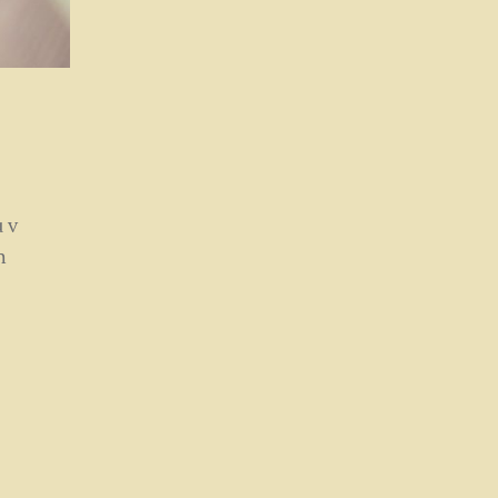
u v
h