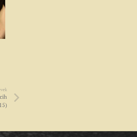
evek
rcih
15)