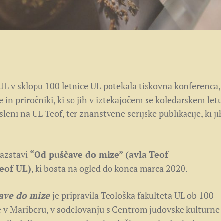
 UL v sklopu 100 letnice UL potekala tiskovna konferenca,
 in priročniki, ki so jih v iztekajočem se koledarskem let
osleni na UL Teof, ter znanstvene serijske publikacije, ki ji
razstavi
“Od puščave do mize” (avla Teof
Teof UL)
, ki bosta na ogled do konca marca 2020.
ave do mize
je pripravila Teološka fakulteta UL ob 100-
te v Mariboru, v sodelovanju s Centrom judovske kulturne