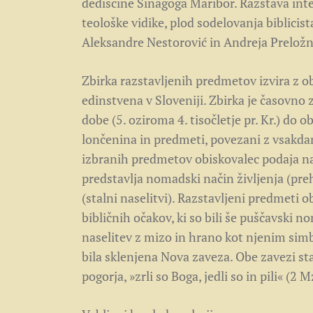
dediščine Sinagoga Maribor. Razstava int
teološke vidike, plod sodelovanja biblicis
Aleksandre Nestorović in Andreja Preložni
Zbirka razstavljenih predmetov izvira z ob
edinstvena v Sloveniji. Zbirka je časovno 
dobe (5. oziroma 4. tisočletje pr. Kr.) do o
lončenina in predmeti, povezani z vsakda
izbranih predmetov obiskovalec podaja n
predstavlja nomadski način življenja (prehr
(stalni naselitvi). Razstavljeni predmeti ob
bibličnih očakov, ki so bili še puščavski n
naselitev z mizo in hrano kot njenim simbo
bila sklenjena Nova zaveza. Obe zavezi sta
pogorja, »zrli so Boga, jedli so in pili« (2