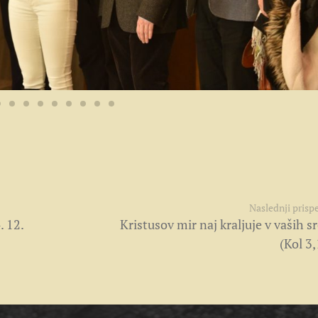
Naslednji prisp
. 12.
Kristusov mir naj kraljuje v vaših s
(Kol 3,