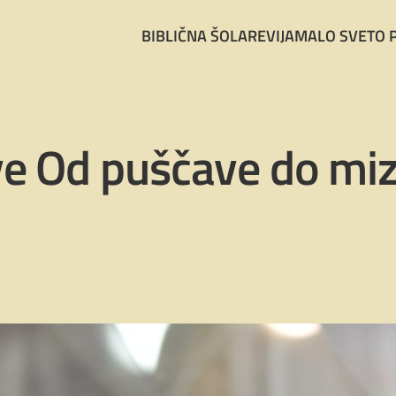
BIBLIČNA ŠOLA
REVIJA
MALO SVETO 
ve Od puščave do mi