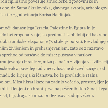
erdisciplinarno povezuje arheološke, zgodovinske in
ta doc. dr. Sama Skralovnika, glavnega avtorja, arheologov
ka ter zgodovinarja Borisa Hajdinjaka.
močij današnjega Izraela, Palestine in Egipta in je
zelo heterogena, v njej so predmeti iz obdobij od bakrene
bdobja arabske ekspanzije (7. stoletje po Kr.). Prevladujejo
njim življenjem in prehranjevanjem, zato se z razstavo
a sprehod od puščave do mize: puščava v naslovu
anjevanja) Izraelcev, miza pa način življenja v civilizacij
iskovalca povedejo od »necivilizacije do civilizacije«, od
omadi, do širjenja krščanstva, ko že prevladuje stalna
lom. Miza hkrati kaže na zadnjo večerjo, prostor, kjer j
 bili sklenjeni ob hrani, prva na peščenih tleh Sinajskega
 Mz 24,11), druga za mizo pri Jezusovi zadnji večerji.