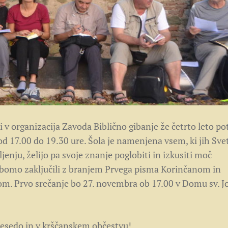
ki v organizacija Zavoda Biblično gibanje že četrto leto po
od 17.00 do 19.30 ure. Šola je namenjena vsem, ki jih Sve
enju, želijo pa svoje znanje poglobiti in izkusiti moč
 bomo zaključili z branjem Prvega pisma Korinčanom in
m. Prvo srečanje bo 27. novembra ob 17.00 v Domu sv. J
o besedo in v krščanskem občestvu!