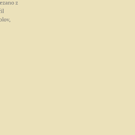
vezano z
il
olov,