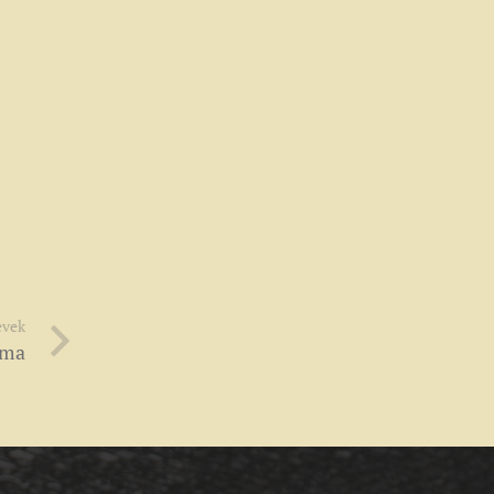
evek
sma