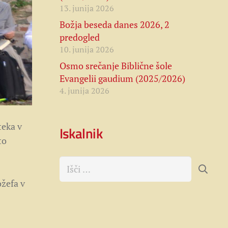
13. junija 2026
Božja beseda danes 2026, 2
predogled
10. junija 2026
Osmo srečanje Biblične šole
Evangelii gaudium (2025/2026)
4. junija 2026
teka v
Iskalnik
to
Išči:
ožefa v