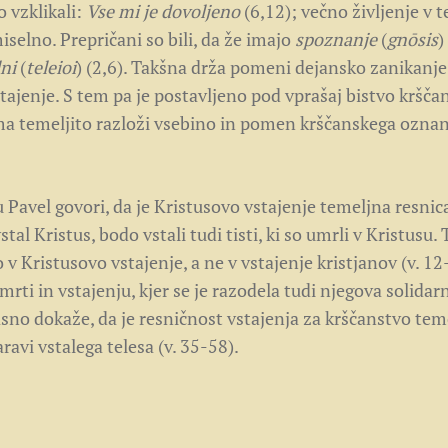
 vzklikali:
Vse mi je dovoljeno
(6,12); večno življenje v t
selno. Prepričani so bili, da že imajo
spoznanje
(
gnōsis
)
ni
(
teleioi
) (2,6). Takšna drža pomeni dejansko zanikanje
vstajenje. S tem pa je postavljeno pod vprašaj bistvo kršča
ma temeljito razloži vsebino in pomen krščanskega oznan
u Pavel govori, da je Kristusovo vstajenje temeljna resnic
stal Kristus, bodo vstali tudi tisti, ki so umrli v Kristusu. 
v Kristusovo vstajenje, a ne v vstajenje kristjanov (v. 12
rti in vstajenju, kjer se je razodela tudi njegova solidar
jasno dokaže, da je resničnost vstajenja za krščanstvo tem
ravi vstalega telesa (v. 35-58).