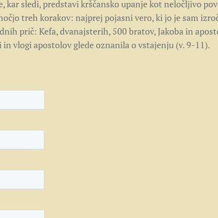
, kar sledi, predstavi krščansko upanje kot neločljivo po
očjo treh korakov: najprej pojasni vero, ki jo je sam izroč
nih prič: Kefa, dvanajsterih, 500 bratov, Jakoba in apost
i in vlogi apostolov glede oznanila o vstajenju (v. 9-11).