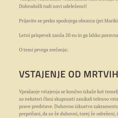
Dobrodošli tudi novi udeleženci!
Prijavite se preko spodnjega obrazca (pri Mariki
Letni prispevek zanša 20 eu in ga lahko poravn
O temi prvega srečanja:
VSTAJENJE OD MRTVIH
Vprašanje vstajenja se končno izkaže kot temeljn
so nekateri člani skupnosti zanikali telesno vst
prave predstave. Duhovno izkustvo zakramentov 
prepričani, da so že duhovni, torej že odrešeni,