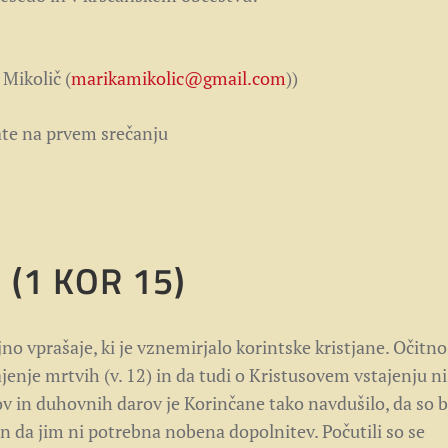
 Mikolič (
marikamikolic@gmail.com
))
ate na prvem srečanju
 (
1 KOR 15)
o vprašaje, ki je vznemirjalo korintske kristjane. Očitno 
ajenje mrtvih (v. 12) in da tudi o Kristusovem vstajenju ni
in duhovnih darov je Korinčane tako navdušilo, da so bi
 in da jim ni potrebna nobena dopolnitev. Počutili so se