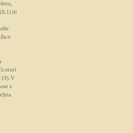
elesu,
 (8,1) in
nske
ila o
a
To stori
-19). V
nost s
eljna