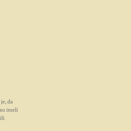
je, da
so imeli
li