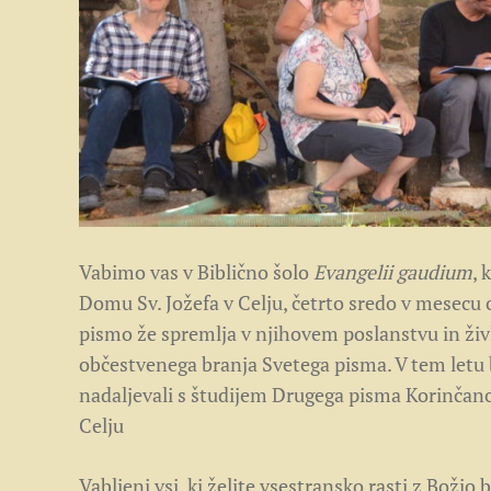
Vabimo vas v Biblično šolo
Evangelii gaudium
, 
Domu Sv. Jožefa v Celju, četrto sredo v mesecu 
pismo že spremlja v njihovem poslanstvu in življ
občestvenega branja Svetega pisma. V tem letu
nadaljevali s študijem Drugega pisma Korinčano
Celju
Vabljeni vsi, ki želite vsestransko rasti z Božj