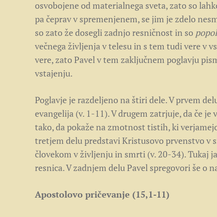
osvobojene od materialnega sveta, zato so lahko
pa čeprav v spremenjenem, se jim je zdelo nesmi
so zato že dosegli zadnjo resničnost in so
popol
večnega življenja v telesu in s tem tudi vere v 
vere, zato Pavel v tem zaključnem poglavju pis
vstajenju.
Poglavje je razdeljeno na štiri dele. V prvem del
evangelija (v. 1-11). V drugem zatrjuje, da če je v
tako, da pokaže na zmotnost tistih, ki verjamejo 
tretjem delu predstavi Kristusovo prvenstvo v sm
človekom v življenju in smrti (v. 20-34). Tukaj 
resnica. V zadnjem delu Pavel spregovori še o na
Apostolovo pričevanje (15,1-11)