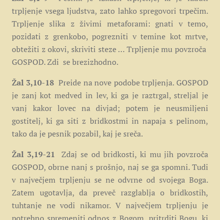
trpljenje vsega ljudstva, zato lahko spregovori trpečim.
Trpljenje slika z živimi metaforami: gnati v temo,
pozidati z grenkobo, pogrezniti v temine kot mrtve,
obtežiti z okovi, skriviti steze … Trpljenje mu povzroča
GOSPOD. Zdi se brezizhodno.
Žal 3,10-18
Preide na nove podobe trpljenja. GOSPOD
je zanj kot medved in lev, ki ga je raztrgal, streljal je
vanj kakor lovec na divjad; potem je neusmiljeni
gostitelj, ki ga siti z bridkostmi in napaja s pelinom,
tako da je pesnik pozabil, kaj je sreča.
Žal 3,19-21
Zdaj se od bridkosti, ki mu jih povzroča
GOSPOD, obrne nanj s prošnjo, naj se ga spomni. Tudi
v največjem trpljenju se ne odvrne od svojega Boga.
Zatem ugotavlja, da preveč razglablja o bridkostih,
tuhtanje ne vodi nikamor. V največjem trpljenju je
potrebno spremeniti odnos z Bogom, pritrditi Bogu, ki