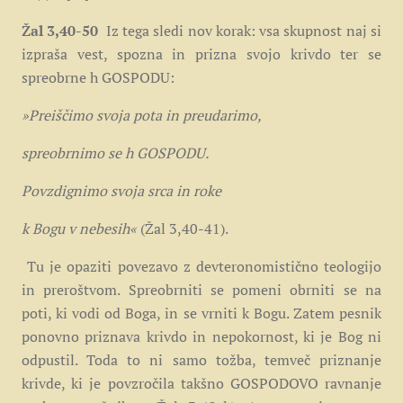
Žal 3,40-50
Iz tega sledi nov korak: vsa skupnost naj si
izpraša vest, spozna in prizna svojo krivdo ter se
spreobrne h GOSPODU:
»Preiščimo svoja pota in preudarimo,
spreobrnimo se h GOSPODU.
Povzdignimo svoja srca in roke
k Bogu v nebesih«
(Žal 3,40-41).
Tu je opaziti povezavo z devteronomistično teologijo
in preroštvom. Spreobrniti se pomeni obrniti se na
poti, ki vodi od Boga, in se vrniti k Bogu. Zatem pesnik
ponovno priznava krivdo in nepokornost, ki je Bog ni
odpustil. Toda to ni samo tožba, temveč priznanje
krivde, ki je povzročila takšno GOSPODOVO ravnanje