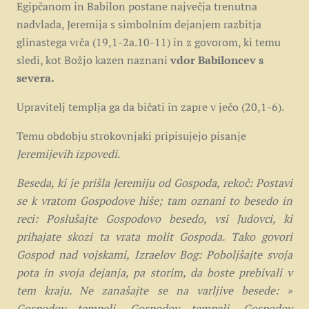
Egipčanom in Babilon postane največja trenutna
nadvlada, Jeremija s simbolnim dejanjem razbitja
glinastega vrča (19,1-2a.10-11) in z govorom, ki temu
sledi, kot Božjo kazen naznani
vdor Babiloncev s
severa.
Upravitelj templja ga da bičati in zapre v ječo (20,1-6).
Temu obdobju strokovnjaki pripisujejo pisanje
Jeremijevih izpovedi
.
Beseda, ki je prišla Jeremiju od Gospoda, rekoč: Postavi
se k vratom Gospodove hiše; tam oznani to besedo in
reci: Poslušajte Gospodovo besedo, vsi Judovci, ki
prihajate skozi ta vrata molit Gospoda. Tako govori
Gospod nad vojskami, Izraelov Bog: Poboljšajte svoja
pota in svoja dejanja, pa storim, da boste prebivali v
tem kraju. Ne zanašajte se na varljive besede: »
Gospodov tempelj, Gospodov tempelj, Gospodov