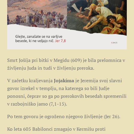
Smrt Jošíja pri bitki v Megidu (609) je bila prelomnica v
življenju Juda in tudi v življenju preroka.
V začetku kraljevanja
Jojakíma
je Jeremija svoj slavni
govor izrekel v templju, na katerega so bili Judje
ponosni, čeprav so ga po prerokovih besedah spremenili
v razbojniško jamo (7,1-15).
Po tem govoru je ogroženo njegovo življenje (Jer 26).
Ko leta 605 Babilonci zmagajo v Kermišu proti