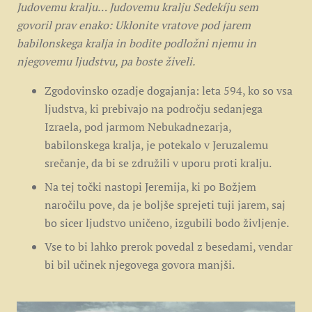
Judovemu kralju… Judovemu kralju Sedekíju sem
govoril prav enako: Uklonite vratove pod jarem
babilonskega kralja in bodite podložni njemu in
njegovemu ljudstvu, pa boste živeli.
Zgodovinsko ozadje dogajanja: leta 594, ko so vsa
ljudstva, ki prebivajo na področju sedanjega
Izraela, pod jarmom Nebukadnezarja,
babilonskega kralja, je potekalo v Jeruzalemu
srečanje, da bi se združili v uporu proti kralju.
Na tej točki nastopi Jeremija, ki po Božjem
naročilu pove, da je boljše sprejeti tuji jarem, saj
bo sicer ljudstvo uničeno, izgubili bodo življenje.
Vse to bi lahko prerok povedal z besedami, vendar
bi bil učinek njegovega govora manjši.