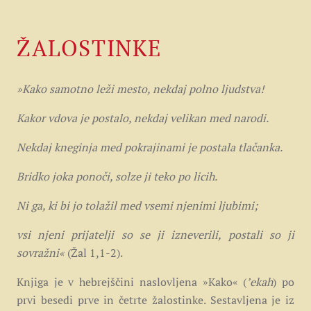
ŽALOSTINKE
»Kako samotno leži mesto, nekdaj polno ljudstva!
Kakor vdova je postalo, nekdaj velikan med narodi.
Nekdaj kneginja med pokrajinami je postala tlačanka.
Bridko joka ponoči, solze ji teko po licih.
Ni ga, ki bi jo tolažil med vsemi njenimi ljubimi;
vsi njeni prijatelji so se ji izneverili, postali so ji
sovražni«
(Žal 1,1-2).
Knjiga je v hebrejščini naslovljena »Kako« (
ʼekah
) po
prvi besedi prve in četrte žalostinke. Sestavljena je iz