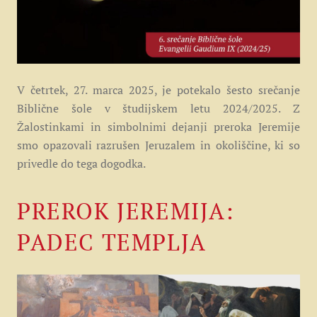
V četrtek, 27. marca 2025, je potekalo šesto srečanje
Biblične šole v študijskem letu 2024/2025.
Z
Žalostinkami in simbolnimi dejanji preroka Jeremije
smo opazovali razrušen Jeruzalem in okoliščine, ki so
privedle do tega dogodka.
PREROK JEREMIJA:
PADEC TEMPLJA