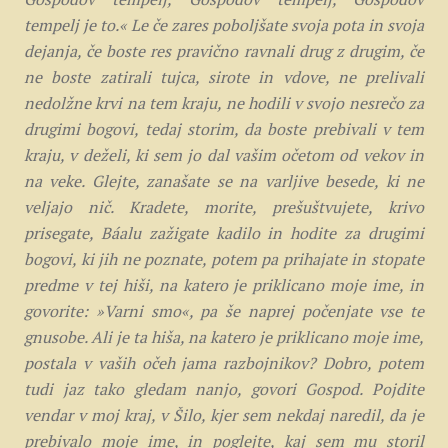
tempelj je to.« Le če zares poboljšate svoja pota in svoja
dejanja, če boste res pravično ravnali drug z drugim, če
ne boste zatirali tujca, sirote in vdove, ne prelivali
nedolžne krvi na tem kraju, ne hodili v svojo nesrečo za
drugimi bogovi, tedaj storim, da boste prebivali v tem
kraju, v deželi, ki sem jo dal vašim očetom od vekov in
na veke. Glejte, zanašate se na varljive besede, ki ne
veljajo nič. Kradete, morite, prešuštvujete, krivo
prisegate, Báalu zažigate kadilo in hodite za drugimi
bogovi, ki jih ne poznate, potem pa prihajate in stopate
predme v tej hiši, na katero je priklicano moje ime, in
govorite: »Varni smo«, pa še naprej počenjate vse te
gnusobe. Ali je ta hiša, na katero je priklicano moje ime,
postala v vaših očeh jama razbojnikov? Dobro, potem
tudi jaz tako gledam nanjo, govori Gospod. Pojdite
vendar v moj kraj, v Šilo, kjer sem nekdaj naredil, da je
prebivalo moje ime, in poglejte, kaj sem mu storil