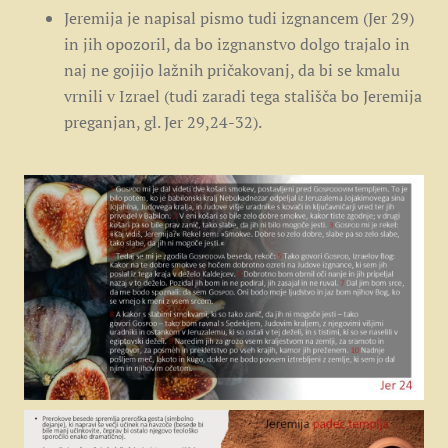
Jeremija je napisal pismo tudi izgnancem (Jer 29)
in jih opozoril, da bo izgnanstvo dolgo trajalo in
naj ne gojijo lažnih pričakovanj, da bi se kmalu
vrnili v Izrael (tudi zaradi tega stališča bo Jeremija
preganjan, gl. Jer 29,24-32).