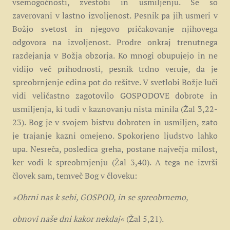
vsemogočnosti, zvestobi in usmiljenju. Še so
zaverovani v lastno izvoljenost. Pesnik pa jih usmeri v
Božjo svetost in njegovo pričakovanje njihovega
odgovora na izvoljenost. Prodre onkraj trenutnega
razdejanja v Božja obzorja. Ko mnogi obupujejo in ne
vidijo več prihodnosti, pesnik trdno veruje, da je
spreobrnjenje edina pot do rešitve. V svetlobi Božje luči
vidi veličastno zagotovilo GOSPODOVE dobrote in
usmiljenja, ki tudi v kaznovanju nista minila (Žal 3,22-
23). Bog je v svojem bistvu dobroten in usmiljen, zato
je trajanje kazni omejeno. Spokorjeno ljudstvo lahko
upa. Nesreča, posledica greha, postane največja milost,
ker vodi k spreobrnjenju (Žal 3,40). A tega ne izvrši
človek sam, temveč Bog v človeku:
»Obrni nas k sebi, GOSPOD, in se spreobrnemo,
obnovi naše dni kakor nekdaj«
(Žal 5,21).