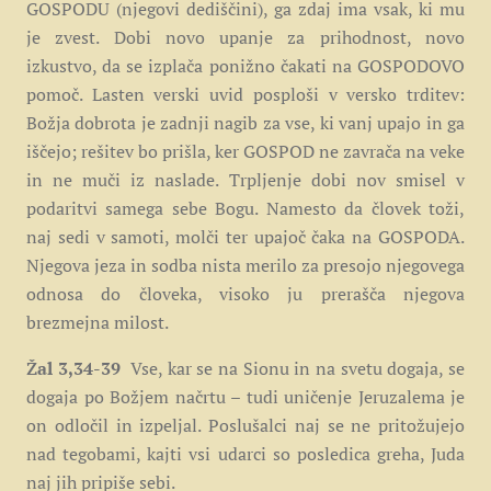
GOSPODU (njegovi dediščini), ga zdaj ima vsak, ki mu
je zvest. Dobi novo upanje za prihodnost, novo
izkustvo, da se izplača ponižno čakati na GOSPODOVO
pomoč. Lasten verski uvid posploši v versko trditev:
Božja dobrota je zadnji nagib za vse, ki vanj upajo in ga
iščejo; rešitev bo prišla, ker GOSPOD ne zavrača na veke
in ne muči iz naslade. Trpljenje dobi nov smisel v
podaritvi samega sebe Bogu. Namesto da človek toži,
naj sedi v samoti, molči ter upajoč čaka na GOSPODA.
Njegova jeza in sodba nista merilo za presojo njegovega
odnosa do človeka, visoko ju prerašča njegova
brezmejna milost.
Žal 3,34-39
Vse, kar se na Sionu in na svetu dogaja, se
dogaja po Božjem načrtu – tudi uničenje Jeruzalema je
on odločil in izpeljal. Poslušalci naj se ne pritožujejo
nad tegobami, kajti vsi udarci so posledica greha, Juda
naj jih pripiše sebi.