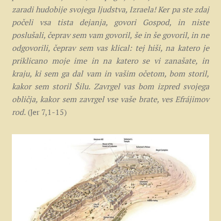
zaradi hudobije svojega ljudstva, Izraela! Ker pa ste zdaj
počeli vsa tista dejanja, govori Gospod, in niste
poslušali, čeprav sem vam govoril, še in še govoril, in ne
odgovorili, čeprav sem vas klical: tej hiši, na katero je
priklicano moje ime in na katero se vi zanašate, in
kraju, ki sem ga dal vam in vašim očetom, bom storil,
kakor sem storil Šilu. Zavrgel vas bom izpred svojega
obličja, kakor sem zavrgel vse vaše brate, ves Efrájimov
rod.
(Jer 7,1-15)