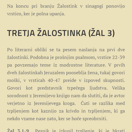
Na koncu pri branju Žalostink v sinagogi ponovijo
vrstico, ker je polna upanja.
TRETJA ŽALOSTINKA
(ŽAL 3)
Po literarni obliki se ta pesem naslanja na prvi dve
žalostinki. Podobna je prošnjim psalmom, vrstice 22-39
pa povzemajo teme iz modrostne literature. V prvih
dveh žalostinkah Jeruzalem pooseblja žena, tukaj govori
moški, v vrsticah 40-47 preide v izpoved skupnosti.
Govori kot predstavnik trpečega ljudstva. Velika
sorodnost z Jeremijevo knjigo nam da slutiti, da je avtor
verjetno iz Jeremijevega kroga. Čuti se razlika med
trpljenjem kot kaznijo za krivdo in trpljenjem, ki ga
nekdo vzame nase zato, ker se hoče spreobrniti.
Žal 3,1-9
Pesnik je izkusil trpljenje, ki je hkrati