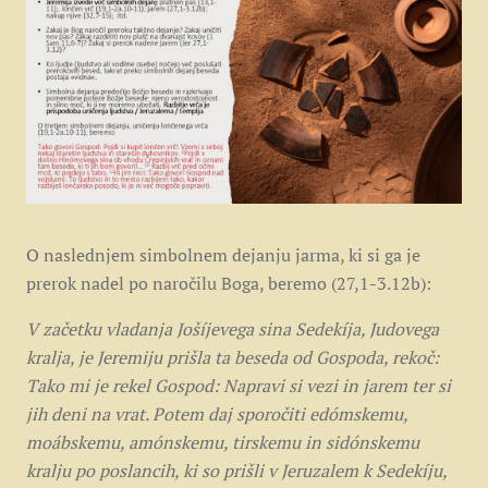
O naslednjem simbolnem dejanju jarma, ki si ga je
prerok nadel po naročilu Boga, beremo (27,1-3.12b):
V začetku vladanja Jošíjevega sina Sedekíja, Judovega
kralja, je Jeremiju prišla ta beseda od Gospoda, rekoč:
Tako mi je rekel Gospod: Napravi si vezi in jarem ter si
jih deni na vrat. Potem daj sporočiti edómskemu,
moábskemu, amónskemu, tirskemu in sidónskemu
kralju po poslancih, ki so prišli v Jeruzalem k Sedekíju,