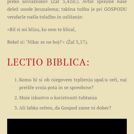
preko sovražnikov (Žal 3,42sl.). Avtor sprejme nase
delež usode Jeruzalema; takšna tožba je pri GOSPODU
vendarle našla tolažbo in uslišanje:
»Bil si mi blizu, ko sem te klical,
Rekel si: ‘Nikar se ne boj!’« (Žal 3,57).
LECTIO BIBLICA:
Komu bi si ob njegovem trpljenju upal/a reči, naj
preišče svoja pota in se spreobrne?
Moje izkustvo o koristnosti tuhtanja
Ali lahko rečem, da Gospod zame ni dober?