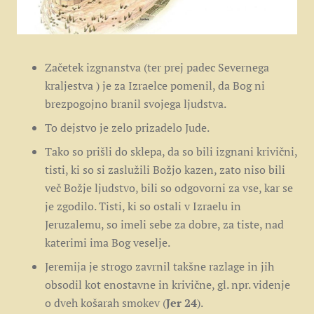
Začetek izgnanstva (ter prej padec Severnega
kraljestva ) je za Izraelce pomenil, da Bog ni
brezpogojno branil svojega ljudstva.
To dejstvo je zelo prizadelo Jude.
Tako so prišli do sklepa, da so bili izgnani krivični,
tisti, ki so si zaslužili Božjo kazen, zato niso bili
več Božje ljudstvo, bili so odgovorni za vse, kar se
je zgodilo. Tisti, ki so ostali v Izraelu in
Jeruzalemu, so imeli sebe za dobre, za tiste, nad
katerimi ima Bog veselje.
Jeremija je strogo zavrnil takšne razlage in jih
obsodil kot enostavne in krivične, gl. npr. videnje
o dveh košarah smokev (
Jer 24
).