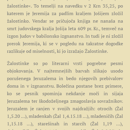
žalostinke«. To temelji na navedku v 2 Krn 35,25, po
katerem je Jeremija za padlim kraljem Jošijem zložil
žalostinko. Vendar se pričujoča knjiga ne nanaša na
smrt judovskega kralja Jošija leta 609 pr. Kr., temveč na
izgon Judov v babilonsko izgnanstvo. In tudi je ni zložil
prerok Jeremija, ki se v pogledu na takratne dogodke
razlikuje od miselnosti, ki jo izražajo Žalostinke.
Žalostinke so po literarni vrsti pogrebne pesmi
objokovanja. V najtemnejših barvah slikajo usodo
porušenega Jeruzalema in bedo njegovih prebivalcev
doma in v izgnanstvu. Bolečina postane brez primere,
ko se pesnik spominja nekdanje moči in sijaja
Jeruzalema ter škodoželjnega zmagoslavja sovražnikov.
Jeruzalem je ranjen v svojih najdražjih: otrocih (Žal
1,5.20 …), mladenkah (Žal 1,4.15.18 …), mladeničih (Žal
1,15.18 …), starešinah in starcih (Žal 1,19 …),