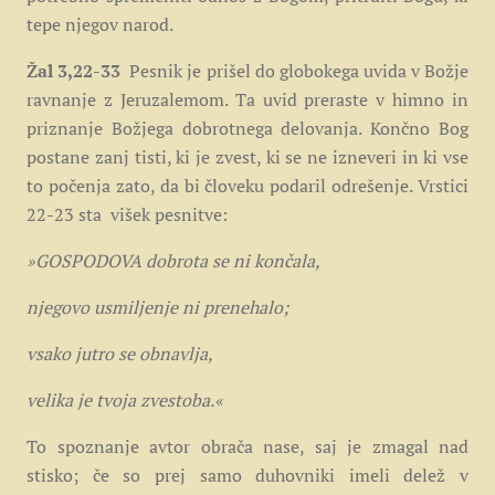
tepe njegov narod.
Žal 3,22-33
Pesnik je prišel do globokega uvida v Božje
ravnanje z Jeruzalemom. Ta uvid preraste v himno in
priznanje Božjega dobrotnega delovanja. Končno Bog
postane zanj tisti, ki je zvest, ki se ne izneveri in ki vse
to počenja zato, da bi človeku podaril odrešenje. Vrstici
22-23 sta višek pesnitve:
»GOSPODOVA dobrota se ni končala,
njegovo usmiljenje ni prenehalo;
vsako jutro se obnavlja,
velika je tvoja zvestoba.«
To spoznanje avtor obrača nase, saj je zmagal nad
stisko; če so prej samo duhovniki imeli delež v