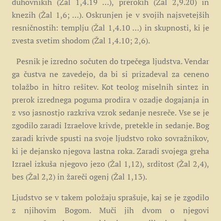
duhovnikih (Žal 1,4.19 …), prerokih (Žal 2,9.20) in
knezih (Žal 1,6; …). Oskrunjen je v svojih najsvetejših
resničnostih: templju (Žal 1,4.10 …) in skupnosti, ki je
zvesta svetim shodom (Žal 1,4.10; 2,6).
Pesnik je izredno sočuten do trpečega ljudstva. Vendar
ga čustva ne zavedejo, da bi si prizadeval za ceneno
tolažbo in hitro rešitev. Kot teolog miselnih sintez in
prerok izrednega poguma prodira v ozadje dogajanja in
z vso jasnostjo razkriva vzrok sedanje nesreče. Vse se je
zgodilo zaradi Izraelove krivde, pretekle in sedanje. Bog
zaradi krivde spusti na svoje ljudstvo roko sovražnikov,
ki je dejansko njegova lastna roka. Zaradi svojega greha
Izrael izkuša njegovo jezo (Žal 1,12), srditost (Žal 2,4),
bes (Žal 2,2) in žareči ogenj (Žal 1,13).
Ljudstvo se v takem položaju sprašuje, kaj se je zgodilo
z njihovim Bogom. Muči jih dvom o njegovi