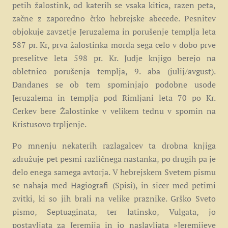
petih žalostink, od katerih se vsaka kitica, razen peta,
začne z zaporedno črko hebrejske abecede. Pesnitev
objokuje zavzetje Jeruzalema in porušenje templja leta
587 pr. Kr, prva žalostinka morda sega celo v dobo prve
preselitve leta 598 pr. Kr. Judje knjigo berejo na
obletnico porušenja templja, 9. aba (julij/avgust).
Dandanes se ob tem spominjajo podobne usode
Jeruzalema in templja pod Rimljani leta 70 po Kr.
Cerkev bere Žalostinke v velikem tednu v spomin na
Kristusovo trpljenje.
Po mnenju nekaterih razlagalcev ta drobna knjiga
združuje pet pesmi različnega nastanka, po drugih pa je
delo enega samega avtorja. V hebrejskem Svetem pismu
se nahaja med Hagiografi (Spisi), in sicer med petimi
zvitki, ki so jih brali na velike praznike. Grško Sveto
pismo, Septuaginata, ter latinsko, Vulgata, jo
postavljata za Jeremija in jo naslavljata »Jeremijeve