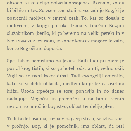
obsodbi si že delijo oblačila obsojenca. Ravnajo, ko da
bi bil že mrtev. Za vsem tem stoji navsezadnje Bog, ki je
pogreznil molivca v smrtni prah. To, kar se dogaja z
molivcem, v knjigi preroka Izaija s trpečim Božjim
služabnikom (berilo, ki ga beremo na Veliki petek) in v
Novi zavezi z Jezusom, je konec koncev mogoče le zato,
ker to Bog očitno dopušča.
Spet lahko pomislimo na Jezusa. Kajti tudi pri njem je
postal krog tistih, ki so ga hoteli odstraniti, vedno ožji.
Vrgli so se nanj kakor drhal. Tudi evangeliji omenijo,
kako so si delili oblačila, medtem ko je Jezus visel na
križu. Usoda trpečega se torej ponavlja in do danes
nadaljuje. Mogočni in premožni si na hrbtu revnih
nesramno množijo bogastvo, oblast ter delijo plen.
Tudi ta del psalma, tožba v največji stiski, se izliva spet
v prošnjo. Bog, ki je pomočnik, ima oblast, da reši