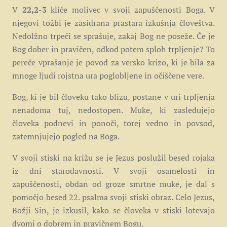
V
22,2-3
kliče molivec v svoji zapuščenosti Boga. V
njegovi tožbi je zasidrana prastara izkušnja človeštva.
Nedolžno trpeči se sprašuje, zakaj Bog ne poseže. Če je
Bog dober in pravičen, odkod potem sploh trpljenje? To
pereče vprašanje je povod za versko krizo, ki je bila za
mnoge ljudi rojstna ura poglobljene in očiščene vere.
Bog, ki je bil človeku tako blizu, postane v uri trpljenja
nenadoma tuj, nedostopen. Muke, ki zasledujejo
človeka podnevi in ponoči, torej vedno in povsod,
zatemnjujejo pogled na Boga.
V svoji stiski na križu se je Jezus poslužil besed rojaka
iz dni starodavnosti. V svoji osamelosti in
zapuščenosti, obdan od groze smrtne muke, je dal s
pomočjo besed 22. psalma svoji stiski obraz. Celo Jezus,
Božji Sin, je izkusil, kako se človeka v stiski lotevajo
dvomi o dobrem in pravičnem Bogu.