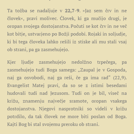
Ta tožba se nadaljuje v
22,7-9
. »
Jaz sem črv in ne
človek«, pravi molivec. Človek, ki ga mučijo drugi, je
oropan svojega dostojanstva. Počuti se kot črv in ne več
kot bitje, ustvarjeno po Božji podobi. Rojaki in soljudje,
ki bi tega človeka lahko rešili iz stiske ali mu stali vsaj
ob strani, pa ga zasmehujejo.
Kjer ljudje zasmehujejo nedolžno trpečega, pa
zasmehujejo tudi Boga samega: „Zaupal je v Gospoda,
naj ga osvobodi, naj ga reši, če ga ima rad“ (22,9).
Evangelist Matej pravi, da so se z istimi besedami
hudovali tudi nad Jezusom. Tudi on je bil, viseč na
križu, znamenju največje sramote, oropan vsakega
dostojanstva. Njegovi nasprotniki so videli v križu
potrdilo, da tak človek ne more biti poslan od Boga.
Kajti Bog bi stal svojemu preroku ob strani.