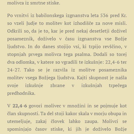
molivca iz smrtne stiske.
Po vrnitvi iz babilonskega izgnanstva leta 536 pred Kr.
so vzeli Judje to molitev kot izhodišče za nove misli.
Odkrili so, da je to, kar je pred nekaj desetletji doživel
posameznik, doživelo v času izgnanstva vse Božje
ljudstvo. In do danes stojijo vsi, ki trpijo revščino, v
stopnjah prvega molivca tega psalma. Dodali so torej
dva odlomka, v katere so vgradili te izkušnje: 22,4-6 ter
24-27. Tako se je razvila iz molitve posameznika
molitev vsega Božjega ljudstva. Kajti skupnost je našla
svoje izkušnje zbrane v izkušnjah trpečega
predhodnika.
V
22,4-6
govori molivec v množini in se pojmuje kot
član skupnosti. Ta del stoji kakor skala v morju obupa in
utemeljuje, zakaj človek lahko zaupa. Molivci se
spominjajo časov stiske, ki jih je doživelo Božje