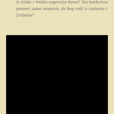
iz stiske v hvalo) nagovarja danes? Kaj konkretno
pomeni zame zaupanje, da Bog vodi iz trpljenja v
življenje?