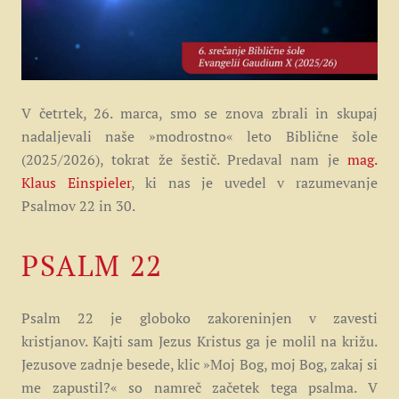
V četrtek, 26. marca, smo se znova zbrali in skupaj
nadaljevali naše »modrostno« leto Biblične šole
(2025/2026), tokrat že šestič. Predaval nam je
mag.
Klaus Einspieler
, ki nas je uvedel v razumevanje
Psalmov 22 in 30.
PSALM 22
Psalm 22 je globoko zakoreninjen v zavesti
kristjanov.
Kajti sam Jezus Kristus ga je molil na križu.
Jezusove zadnje besede, klic »Moj Bog, moj Bog, zakaj si
me zapustil?« so namreč začetek tega psalma. V