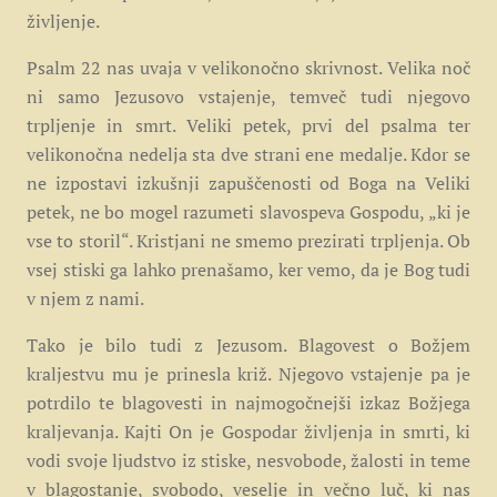
življenje.
Psalm 22 nas uvaja v velikonočno skrivnost. Velika noč
ni samo Jezusovo vstajenje, temveč tudi njegovo
trpljenje in smrt. Veliki petek, prvi del psalma ter
velikonočna nedelja sta dve strani ene medalje. Kdor se
ne izpostavi izkušnji zapuščenosti od Boga na Veliki
petek, ne bo mogel razumeti slavospeva Gospodu, „ki je
vse to storil“. Kristjani ne smemo prezirati trpljenja. Ob
vsej stiski ga lahko prenašamo, ker vemo, da je Bog tudi
v njem z nami.
Tako je bilo tudi z Jezusom. Blagovest o Božjem
kraljestvu mu je prinesla križ. Njegovo vstajenje pa je
potrdilo te blagovesti in najmogočnejši izkaz Božjega
kraljevanja. Kajti On je Gospodar življenja in smrti, ki
vodi svoje ljudstvo iz stiske, nesvobode, žalosti in teme
v blagostanje, svobodo, veselje in večno luč, ki nas