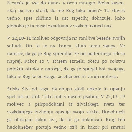
Nesreča je vse do danes v očeh mnogih Božja kazen.
»Kaj pa sem storil, da me Bog tako muči?« Ta stavek
vedno spet slišimo iz ust trpečih; dokazuje, kako
globoko je ta misel zasidrana v vsakem izmed nas.
V
22,10-11
molivec odgovarja na ranljive besede svojih
soljudi.
On, ki je na koncu, kljub temu zaupa. Ve
namreč, da ga je Bog spremljal že od materinega telesa
naprej. Kakor so v starem Izraelu očetu po rojstvu
položili otroka v naročje, da ga je sprejel kot svojega,
tako je Bog že od vsega začetka oče in varuh molivca.
Stiska živi od tega, da obupu sledi upanje in upanju
spet jok in stok. Tako tudi v našem psalmu. V 22,13-19
molivec s prispodobami iz živalskega sveta ter
vsakdanjega življenja opisuje svojo stisko. Hudobneži
ga obdajajo kakor psi, da bi ga pokončali. Krog teh
hudobnežev postaja vedno ožji in kakor pri smrtni