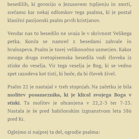
besedilih, ki govorijo o Jezusovem trpljenju in smrti,
srečamo kar nekaj odlomkov tega psalma, ki je postal
klasični pasijonski psalm prvih kristjanov.
Vendar nas to besedilo ne uvaja le v skrivnost Velikega
petka. Konča se namreč z besedami zahvale in
hvalospeva. Psalm je torej velikonočno usmerjen. Kakor
mnoga druga svetopisemska besedila vodi človeka iz
stiske do veselja. Vir tega veselja je Bog, ki se vedno
spet razodeva kot tisti, ki hoče, da bi človek živel.
Psalm 22 je nastajal v treh stopnjah. Na začetku je bila
molitev posameznika, ki je klical svojega Boga v
stiski
. Ta molitev je ohranjena v 22,2-3 ter 7-23.
Nastala je še pred babilonskim izgnanstvom leta 586
pred Kr.
Oglejmo si najprej ta del, ogrodje psalma: