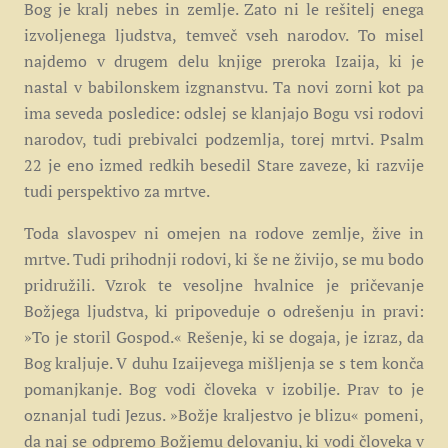
Bog je kralj nebes in zemlje. Zato ni le rešitelj enega
izvoljenega ljudstva, temveč vseh narodov. To misel
najdemo v drugem delu knjige preroka Izaija, ki je
nastal v babilonskem izgnanstvu. Ta novi zorni kot pa
ima seveda posledice: odslej se klanjajo Bogu vsi rodovi
narodov, tudi prebivalci podzemlja, torej mrtvi. Psalm
22 je eno izmed redkih besedil Stare zaveze, ki razvije
tudi perspektivo za mrtve.
Toda slavospev ni omejen na rodove zemlje, žive in
mrtve.
Tudi prihodnji rodovi, ki še ne živijo, se mu bodo
pridružili. Vzrok te vesoljne hvalnice je pričevanje
Božjega ljudstva, ki pripoveduje o odrešenju in pravi:
»To je storil Gospod.« Rešenje, ki se dogaja, je izraz, da
Bog kraljuje. V duhu Izaijevega mišljenja se s tem konča
pomanjkanje. Bog vodi človeka v izobilje. Prav to je
oznanjal tudi Jezus. »Božje kraljestvo je blizu« pomeni,
da naj se odpremo Božjemu delovanju, ki vodi človeka v