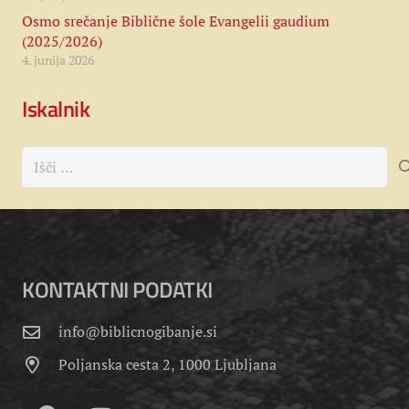
Osmo srečanje Biblične šole Evangelii gaudium
(2025/2026)
4. junija 2026
Iskalnik
Išči:
KONTAKTNI PODATKI
info@biblicnogibanje.si
Poljanska cesta 2, 1000 Ljubljana