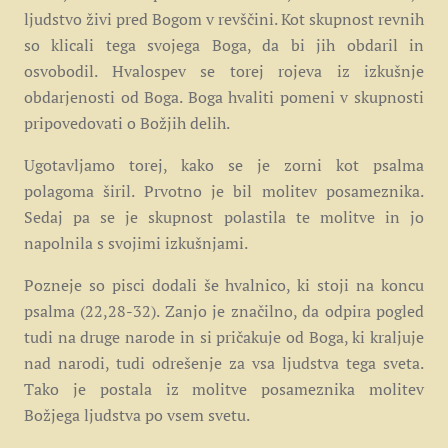
ljudstvo živi pred Bogom v revščini. Kot skupnost revnih
so klicali tega svojega Boga, da bi jih obdaril in
osvobodil. Hvalospev se torej rojeva iz izkušnje
obdarjenosti od Boga. Boga hvaliti pomeni v skupnosti
pripovedovati o Božjih delih.
Ugotavljamo torej, kako se je zorni kot psalma
polagoma širil. Prvotno je bil molitev posameznika.
Sedaj pa se je skupnost polastila te molitve in jo
napolnila s svojimi izkušnjami.
Pozneje so pisci dodali še hvalnico, ki stoji na koncu
psalma (22,28-32). Zanjo je značilno, da odpira pogled
tudi na druge narode in si pričakuje od Boga, ki kraljuje
nad narodi, tudi odrešenje za vsa ljudstva tega sveta.
Tako je postala iz molitve posameznika molitev
Božjega ljudstva po vsem svetu.