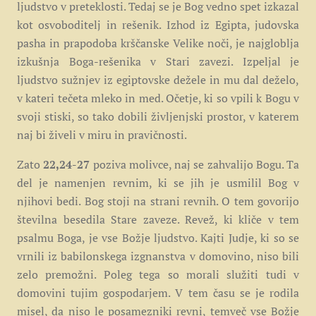
ljudstvo v preteklosti. Tedaj se je Bog vedno spet izkazal
kot osvoboditelj in rešenik. Izhod iz Egipta, judovska
pasha in prapodoba krščanske Velike noči, je najgloblja
izkušnja Boga-rešenika v Stari zavezi. Izpeljal je
ljudstvo sužnjev iz egiptovske dežele in mu dal deželo,
v kateri tečeta mleko in med. Očetje, ki so vpili k Bogu v
svoji stiski, so tako dobili življenjski prostor, v katerem
naj bi živeli v miru in pravičnosti.
Zato
22,24-27
poziva molivce, naj se zahvalijo Bogu.
Ta
del je namenjen revnim, ki se jih je usmilil Bog v
njihovi bedi.
Bog stoji na strani revnih. O tem govorijo
številna besedila Stare zaveze. Revež, ki kliče v tem
psalmu Boga, je vse Božje ljudstvo. Kajti Judje, ki so se
vrnili iz babilonskega izgnanstva v domovino, niso bili
zelo premožni. Poleg tega so morali služiti tudi v
domovini tujim gospodarjem. V tem času se je rodila
misel, da niso le posamezniki revni, temveč vse Božje