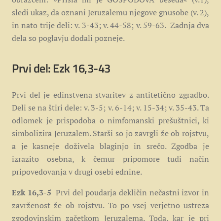
sledi ukaz, da oznani Jeruzalemu njegove gnusobe (v. 2),
in nato trije deli: v. 3-43; v. 44-58; v. 59-63. Zadnja dva
dela so poglavju dodali pozneje.
Prvi del: Ezk 16,3-43
Prvi del je edinstvena stvaritev z antitetično zgradbo.
Deli se na štiri dele: v. 3-5; v. 6-14; v. 15-34; v. 35-43. Ta
odlomek je prispodoba o nimfomanski prešuštnici, ki
simbolizira Jeruzalem. Starši so jo zavrgli že ob rojstvu,
a je kasneje doživela blaginjo in srečo. Zgodba je
izrazito osebna, k čemur pripomore tudi način
pripovedovanja v drugi osebi ednine.
Ezk 16,3-5
Prvi del poudarja dekličin nečastni izvor in
zavrženost že ob rojstvu. To po vsej verjetno ustreza
zgodovinskim začetkom Jeruzalema. Toda, kar je pri