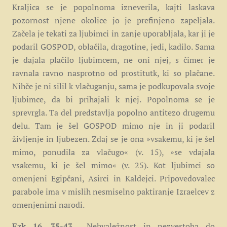
Kraljica se je popolnoma izneverila, kajti laskava
pozornost njene okolice jo je prefinjeno zapeljala.
Začela je tekati za ljubimci in zanje uporabljala, kar ji je
podaril GOSPOD, oblačila, dragotine, jedi, kadilo. Sama
je dajala plačilo ljubimcem, ne oni njej, s čimer je
ravnala ravno nasprotno od prostitutk, ki so plačane.
Nihče je ni silil k vlačuganju, sama je podkupovala svoje
ljubimce, da bi prihajali k njej. Popolnoma se je
sprevrgla. Ta del predstavlja popolno antitezo drugemu
delu. Tam je šel GOSPOD mimo nje in ji podaril
življenje in ljubezen. Zdaj se je ona »vsakemu, ki je šel
mimo, ponudila za vlačugo« (v. 15), »se vdajala
vsakemu, ki je šel mimo« (v. 25). Kot ljubimci so
omenjeni Egipčani, Asirci in Kaldejci. Pripovedovalec
parabole ima v mislih nesmiselno paktiranje Izraelcev z
omenjenimi narodi.
Ezk 16, 35-43
Nehvaležnost in nezvestoba do