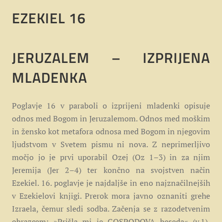
EZEKIEL 16
JERUZALEM – IZPRIJENA
MLADENKA
Poglavje 16 v paraboli o izprijeni mladenki opisuje
odnos med Bogom in Jeruzalemom. Odnos med moškim
in žensko kot metafora odnosa med Bogom in njegovim
ljudstvom v Svetem pismu ni nova. Z neprimerljivo
močjo jo je prvi uporabil Ozej (Oz 1–3) in za njim
Jeremija (Jer 2–4) ter končno na svojstven način
Ezekiel. 16. poglavje je najdaljše in eno najznačilnejših
v Ezekielovi knjigi. Prerok mora javno oznaniti grehe
Izraela, čemur sledi sodba. Začenja se z razodetvenim
obrazcem: »Prišla mi je GOSPODOVA beseda« (v.1),