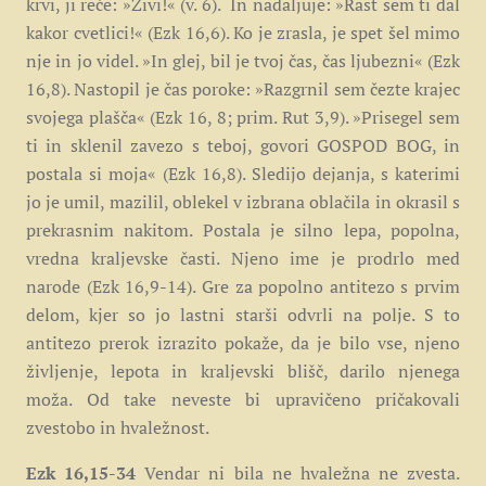
krvi, ji reče: »Živi!« (v. 6).
In nadaljuje: »Rast sem ti dal
kakor cvetlici!« (Ezk 16,6). Ko je zrasla, je spet šel mimo
nje in jo videl. »In glej, bil je tvoj čas, čas ljubezni« (Ezk
16,8). Nastopil je čas poroke: »Razgrnil sem čezte krajec
svojega plašča« (Ezk 16, 8; prim. Rut 3,9). »Prisegel sem
ti in sklenil zavezo s teboj, govori GOSPOD BOG, in
postala si moja« (Ezk 16,8). Sledijo dejanja, s katerimi
jo je umil, mazilil, oblekel v izbrana oblačila in okrasil s
prekrasnim nakitom. Postala je silno lepa, popolna,
vredna kraljevske časti. Njeno ime je prodrlo med
narode (Ezk 16,9-14). Gre za popolno antitezo s prvim
delom, kjer so jo lastni starši odvrli na polje. S to
antitezo prerok izrazito pokaže, da je bilo vse, njeno
življenje, lepota in kraljevski blišč, darilo njenega
moža. Od take neveste bi upravičeno pričakovali
zvestobo in hvaležnost.
Ezk 16,15-34
Vendar ni bila ne hvaležna ne zvesta.