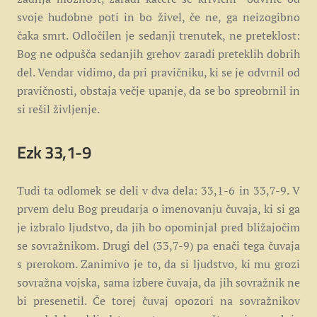
svoje hudobne poti in bo živel, če ne, ga neizogibno
čaka smrt. Odločilen je sedanji trenutek, ne preteklost:
Bog ne odpušča sedanjih grehov zaradi preteklih dobrih
del. Vendar vidimo, da pri pravičniku, ki se je odvrnil od
pravičnosti, obstaja večje upanje, da se bo spreobrnil in
si rešil življenje.
Ezk 33,1-9
Tudi ta odlomek se deli v dva dela: 33,1-6 in 33,7-9. V
prvem delu Bog preudarja o imenovanju čuvaja, ki si ga
je izbralo ljudstvo, da jih bo opominjal pred bližajočim
se sovražnikom. Drugi del (33,7-9) pa enači tega čuvaja
s prerokom. Zanimivo je to, da si ljudstvo, ki mu grozi
sovražna vojska, sama izbere čuvaja, da jih sovražnik ne
bi presenetil. Če torej čuvaj opozori na sovražnikov