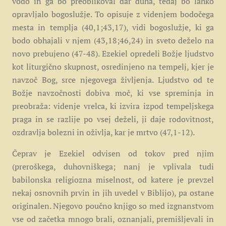
vodo in ga bo preoblikoval dar duha, tedaj bo lahko
opravljalo bogoslužje. To opisuje z videnjem bodočega
mesta in templja (40,1;43,17), vidi bogoslužje, ki ga
bodo obhajali v njem (43,18;46,24) in sveto deželo na
novo prebujeno (47-48). Ezekiel opredeli Božje ljudstvo
kot liturgično skupnost, osredinjeno na tempelj, kjer je
navzoč Bog, srce njegovega življenja. Ljudstvo od te
Božje navzočnosti dobiva moč, ki vse spreminja in
preobraža: videnje vrelca, ki izvira izpod tempeljskega
praga in se razlije po vsej deželi, ji daje rodovitnost,
ozdravlja bolezni in oživlja, kar je mrtvo (47,1-12).
Čeprav je Ezekiel odvisen od tokov pred njim
(preroškega, duhovniškega; nanj je vplivala tudi
babilonska religiozna miselnost, od katere je prevzel
nekaj osnovnih prvin in jih uvedel v Biblijo), pa ostane
originalen. Njegovo poučno knjigo so med izgnanstvom
vse od začetka mnogo brali, oznanjali, premišljevali in