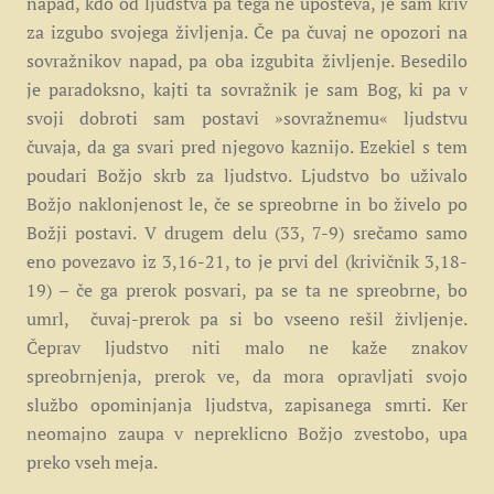
napad, kdo od ljudstva pa tega ne upošteva, je sam kriv
za izgubo svojega življenja. Če pa čuvaj ne opozori na
sovražnikov napad, pa oba izgubita življenje. Besedilo
je paradoksno, kajti ta sovražnik je sam Bog, ki pa v
svoji dobroti sam postavi »sovražnemu« ljudstvu
čuvaja, da ga svari pred njegovo kaznijo. Ezekiel s tem
poudari Božjo skrb za ljudstvo. Ljudstvo bo uživalo
Božjo naklonjenost le, če se spreobrne in bo živelo po
Božji postavi. V drugem delu (33, 7-9) srečamo samo
eno povezavo iz 3,16-21, to je prvi del (krivičnik 3,18-
19) – če ga prerok posvari, pa se ta ne spreobrne, bo
umrl, čuvaj-prerok pa si bo vseeno rešil življenje.
Čeprav ljudstvo niti malo ne kaže znakov
spreobrnjenja, prerok ve, da mora opravljati svojo
službo opominjanja ljudstva, zapisanega smrti. Ker
neomajno zaupa v nepreklicno Božjo zvestobo, upa
preko vseh meja.