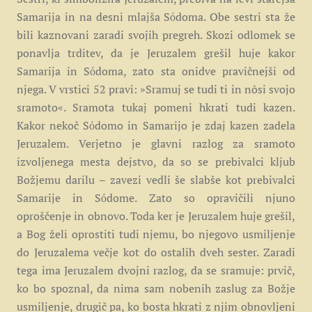
Samarija in na desni mlajša Sόdoma. Obe sestri sta že
bili kaznovani zaradi svojih pregreh. Skozi odlomek se
ponavlja trditev, da je Jeruzalem grešil huje kakor
Samarija in Sόdoma, zato sta onidve pravičnejši od
njega. V vrstici 52 pravi: »Sramuj se tudi ti in nôsi svojo
sramoto«. Sramota tukaj pomeni hkrati tudi kazen.
Kakor nekoč Sόdomo in Samarijo je zdaj kazen zadela
Jeruzalem. Verjetno je glavni razlog za sramoto
izvoljenega mesta dejstvo, da so se prebivalci kljub
Božjemu darilu – zavezi vedli še slabše kot prebivalci
Samarije in Sόdome. Zato so opravičili njuno
oproščenje in obnovo. Toda ker je Jeruzalem huje grešil,
a Bog želi oprostiti tudi njemu, bo njegovo usmiljenje
do Jeruzalema večje kot do ostalih dveh sester. Zaradi
tega ima Jeruzalem dvojni razlog, da se sramuje: prvič,
ko bo spoznal, da nima sam nobenih zaslug za Božje
usmiljenje, drugič pa, ko bosta hkrati z njim obnovljeni