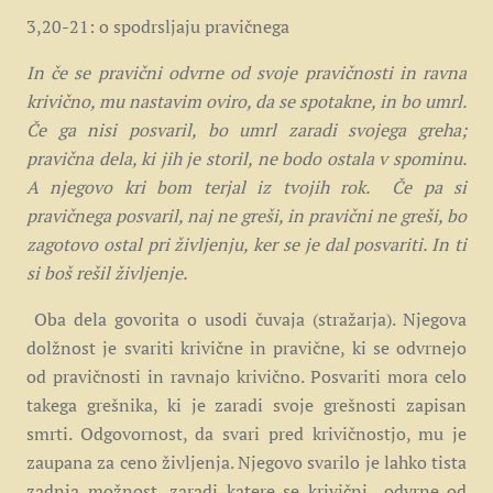
3,20-21: o spodrsljaju pravičnega
In če se pravični odvrne od svoje pravičnosti in ravna
krivično, mu nastavim oviro, da se spotakne, in bo umrl.
Če ga nisi posvaril, bo umrl zaradi svojega greha;
pravična dela, ki jih je storil, ne bodo ostala v spominu.
A njegovo kri bom terjal iz tvojih rok. Če pa si
pravičnega posvaril, naj ne greši, in pravični ne greši, bo
zagotovo ostal pri življenju, ker se je dal posvariti. In ti
si boš rešil življenje.
Oba dela govorita o usodi čuvaja (stražarja). Njegova
dolžnost je svariti krivične in pravične, ki se odvrnejo
od pravičnosti in ravnajo krivično. Posvariti mora celo
takega grešnika, ki je zaradi svoje grešnosti zapisan
smrti. Odgovornost, da svari pred krivičnostjo, mu je
zaupana za ceno življenja. Njegovo svarilo je lahko tista
zadnja možnost, zaradi katere se krivični odvrne od