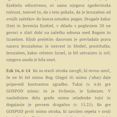
Ezekielu edinstveno, ni samo njegova zgodovinska
točnost, temveč to, da s tem pokaže, da je Jeruzalem od
svojih začetkov do konca ostuden pogan. Drugače kakor
Ozej in Jeremija Ezekiel, v skladu s poglavjem 20 ne
govori o zlati dobi na začetku odnosa med Bogom in
Izraelom. Kljub prejetim darovom je prevladala prava
narava Jeruzalema: je nezvest in blodeč, prostitutka.
Jeruzalem, kakor celoten Izrael, je bil ustvarjen iz nič;
njegova usoda je bila smrt.
Ezk 16, 6-14
Ko so starši otroka zavrgli, bi revno umrl,
če ne bi šel mimo Bog. Glagol iti mimo
(ʽabar)
daje
pripovedi kontrastno zgradbo. Tukaj (v. 6.8) gre
GOSPOD mimo: to je življenje, je ljubezen. V
naslednjem delu gredo mimo mladenke tujci in
dogajanje je povsem drugačno (v. 15.25). Ko gre
GOSPOD prvič mimo otroka, ki zavržen cepeta v svoji