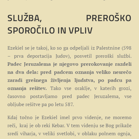
SLUŽBA, PREROŠKO
SPOROČILO IN VPLIV
Ezekiel se je takoj, ko so ga odpeljali iz Palestnine (598
– prva deportacija Judov), posvetil preroški službi.
Padec Jeruzalema je njegovo prerokovanje razdeli
na dva dela: pred padcem oznanja veliko nesrečo
zaradi grešnega življenja ljudstva, po padcu pa
oznanja rešitev.
Tako vse oraklje, v katerih grozi,
časovno postavljamo pred padec Jeruzalema, vse
obljube rešitve pa po letu 587.
Kdaj točno je Ezekiel imel prvo videnje, ne moremo
reči, kraj je ob reki Kebar. V tem videnju se Bog prikaže
sredi viharja, v veliki svetlobi, v oblaku polnem ognja,