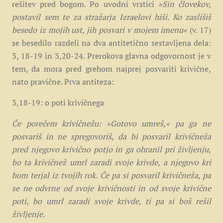
rešitev pred bogom. Po uvodni vrstici
»Sin človekov,
postavil sem te za stražarja Izraelovi hiši. Ko zaslišiš
besedo iz mojih ust, jih posvari v mojem imenu«
(v. 17)
se besedilo razdeli na dva antitetično sestavljena dela:
3, 18-19 in 3,20-24. Prerokova glavna odgovornost je v
tem, da mora pred grehom najprej posvariti krivične,
nato pravične. Prva antiteza:
3,18-19: o poti krivičnega
Če porečem krivičnežu: »Gotovo umreš,« pa ga ne
posvariš in ne spregovoriš, da bi posvaril krivičneža
pred njegovo krivično potjo in ga ohranil pri življenju,
bo ta krivičnež umrl zaradi svoje krivde, a njegovo kri
bom terjal iz tvojih rok. Če pa si posvaril krivičneža, pa
se ne odvrne od svoje krivičnosti in od svoje krivične
poti, bo umrl zaradi svoje krivde, ti pa si boš rešil
življenje.