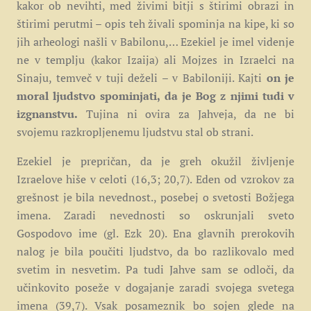
kakor ob nevihti, med živimi bitji s štirimi obrazi in
štirimi perutmi – opis teh živali spominja na kipe, ki so
jih arheologi našli v Babilonu,… Ezekiel je imel videnje
ne v templju (kakor Izaija) ali Mojzes in Izraelci na
Sinaju, temveč v tuji deželi – v Babiloniji. Kajti
on je
moral ljudstvo spominjati, da je Bog z njimi tudi v
izgnanstvu.
Tujina ni ovira za Jahveja, da ne bi
svojemu razkropljenemu ljudstvu stal ob strani.
Ezekiel je prepričan, da je greh okužil življenje
Izraelove hiše v celoti (16,3; 20,7). Eden od vzrokov za
grešnost je bila nevednost., posebej o svetosti Božjega
imena. Zaradi nevednosti so oskrunjali sveto
Gospodovo ime (gl. Ezk 20). Ena glavnih prerokovih
nalog je bila poučiti ljudstvo, da bo razlikovalo med
svetim in nesvetim. Pa tudi Jahve sam se odloči, da
učinkovito poseže v dogajanje zaradi svojega svetega
imena (39,7). Vsak posameznik bo sojen glede na