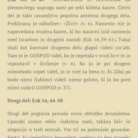
plemenitega soproga sami po sebi kličeta kazen. Četrti
del je tako razumljivo popolna antiteza drugega dela.
Preklicana je odločitev: »Živi!« (v. 6). Namesto nje je
napovedana strašna kazen, ki bo naravni izid razmerja
med Izraelom in drugimi narodi (Ezk 16,39-41). Tukaj
služi kot kontrast drugemu delu glagol videti (
raʼah
).
Tam jo je GOSPOD videl, ko je cepetala v svoji krvi in jo
vzpostavil v življenje (v. 6). Ko jo je pri drugem
mimohodu zopet videl, jo je vzel za ženo (v. 8). Zdaj pa
bodo njeni ljubimci videli njeno goloto, ki jo bo pred
njimi razkril GOSPOD (v. 37).
Drugi del: Ezk 16, 44-58
Drugi del poglavja prinaša novo obtožbo Jeruzalema.
Uporabi znano reklo »kakršna mati, takšna hči« in
alegorijo o treh sestrah. Vse tri so počenjale gnusobe.
Sestri, ki simbolizira Jeruzalem, prebiva na levi starejša