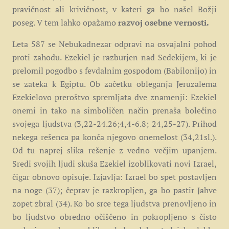
pravičnost ali krivičnost, v kateri ga bo našel Božji
poseg. V tem lahko opažamo
razvoj osebne vernosti.
Leta 587 se Nebukadnezar odpravi na osvajalni pohod
proti zahodu. Ezekiel je razburjen nad Sedekijem, ki je
prelomil pogodbo s fevdalnim gospodom (Babilonijo) in
se zateka k Egiptu. Ob začetku obleganja Jeruzalema
Ezekielovo preroštvo spremljata dve znamenji: Ezekiel
onemi in tako na simboličen način prenaša bolečino
svojega ljudstva (3,22-24.26;4,4-6.8; 24,25-27). Prihod
nekega rešenca pa konča njegovo onemelost (34,21sl.).
Od tu naprej slika rešenje z vedno večjim upanjem.
Sredi svojih ljudi skuša Ezekiel izoblikovati novi Izrael,
čigar obnovo opisuje. Izjavlja: Izrael bo spet postavljen
na noge (37); čeprav je razkropljen, ga bo pastir Jahve
zopet zbral (34). Ko bo srce tega ljudstva prenovljeno in
bo ljudstvo obredno očiščeno in pokropljeno s čisto