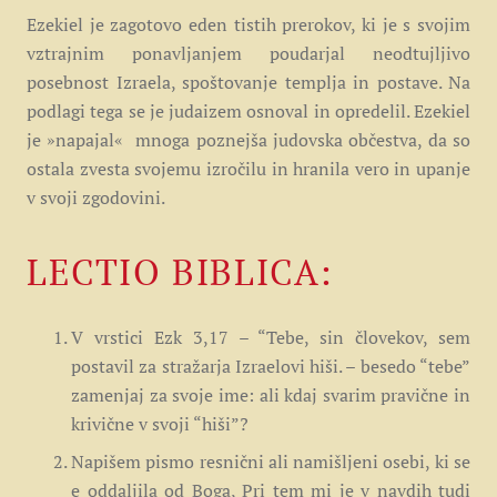
Ezekiel je zagotovo eden tistih prerokov, ki je s svojim
vztrajnim ponavljanjem poudarjal neodtujljivo
posebnost Izraela, spoštovanje templja in postave. Na
podlagi tega se je judaizem osnoval in opredelil. Ezekiel
je »napajal« mnoga poznejša judovska občestva, da so
ostala zvesta svojemu izročilu in hranila vero in upanje
v svoji zgodovini.
LECTIO BIBLICA:
V vrstici Ezk 3,17 – “Tebe, sin človekov, sem
postavil za stražarja Izraelovi hiši. – besedo “tebe”
zamenjaj za svoje ime: ali kdaj svarim pravične in
krivične v svoji “hiši”?
Napišem pismo resnični ali namišljeni osebi, ki se
e oddaljila od Boga, Pri tem mi je v navdih tudi