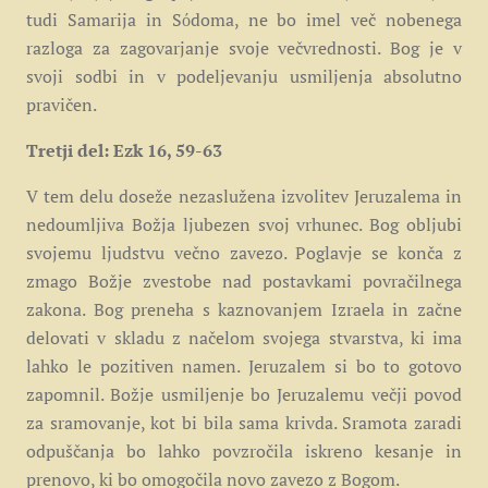
tudi Samarija in Sόdoma, ne bo imel več nobenega
razloga za zagovarjanje svoje večvrednosti. Bog je v
svoji sodbi in v podeljevanju usmiljenja absolutno
pravičen.
Tretji del: Ezk 16, 59-63
V tem delu doseže nezaslužena izvolitev Jeruzalema in
nedoumljiva Božja ljubezen svoj vrhunec. Bog obljubi
svojemu ljudstvu večno zavezo. Poglavje se konča z
zmago Božje zvestobe nad postavkami povračilnega
zakona. Bog preneha s kaznovanjem Izraela in začne
delovati v skladu z načelom svojega stvarstva, ki ima
lahko le pozitiven namen. Jeruzalem si bo to gotovo
zapomnil. Božje usmiljenje bo Jeruzalemu večji povod
za sramovanje, kot bi bila sama krivda. Sramota zaradi
odpuščanja bo lahko povzročila iskreno kesanje in
prenovo, ki bo omogočila novo zavezo z Bogom.