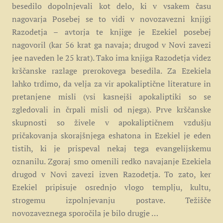
besedilo dopolnjevali kot delo, ki v vsakem času
nagovarja Posebej se to vidi v novozavezni knjigi
Razodetja – avtorja te knjige je Ezekiel posebej
nagovoril (kar 56 krat ga navaja; drugod v Novi zavezi
jee naveden le 25 krat). Tako ima knjiga Razodetja videz
krščanske razlage prerokovega besedila. Za Ezekiela
lahko trdimo, da velja za vir apokaliptične literature in
pretanjene misli (vsi kasnejši apokaliptiki so se
zgledovali in črpali misli od njega). Prve krščanske
skupnosti so živele v apokaliptičnem vzdušju
pričakovanja skorajšnjega eshatona in Ezekiel je eden
tistih, ki je prispeval nekaj tega evangelijskemu
oznanilu. Zgoraj smo omenili redko navajanje Ezekiela
drugod v Novi zavezi izven Razodetja. To zato, ker
Ezekiel pripisuje osrednjo vlogo templju, kultu,
strogemu izpolnjevanju postave. Težišče
novozaveznega sporočila je bilo drugje …