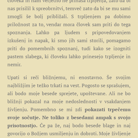
človeka in nam verjetno ne prinaša trpljenja, zato da bi
nas prisilil k spreobrnitvi, temveč zato da bi se mu sami
zmogli še bolj približali. S trpljenjem pa dobimo
priložnost za to, vendar mora človek sam priti do tega
spoznanja. Lahko pa ljudem s pripovedovanjem
izkušenj in napak, ki smo jih sami storili, pomagamo
priti do pomembnih spoznanj, tudi kako se izogniti
pastem slabega, ki človeku lahko prinesejo trpljenje in
nemir.
Upati si reči bližnjemu, ni enostavno. Še svojim
najbližjim je težko trkati na vest. Pogosto se sprašujem,
ali bodo moje besede sprejete, upoštevane. Ali ne bo
bližnji pokazal na moje nedoslednosti v vsakdanjem
življenju. Pomembno se mi zdi
pokazati trpečemu
svoje sočutje. Ne toliko z besedami ampak s svojo
prisotnostjo.
Če pa že, naj bodo besede blage in naj
govorijo o Božjem usmiljenju in dobroti. Moje življenje