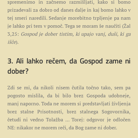
spremenimo in začnemo razmišljati, kako si bomo
prizadevali za dobro od danes dalje in kaj bomo lahko v
tej smeri naredili. Sedanje morebitno trpljenje pa nam
je lahko pri tem v pomoč. Tega se moram še naučiti (Žal
3,25:
Gospod je dober tistim, ki upajo vanj, duši, ki ga
išče
).
3. Ali lahko rečem, da Gospod zame ni
dober?
Zdi se mi, da nikoli nisem čutila točno tako, sem pa
pogosto mislila, da bi bilo brez Gospoda udobneje,
manj naporno. Toda ne morem si predstavljati življenja
brez stalne Prisotnosti, brez stalnega Sogovornika,
četudi ni vedno Tolažba … Torej: odgovor je odločen
NE: nikakor ne morem reči, da Bog zame ni dober.