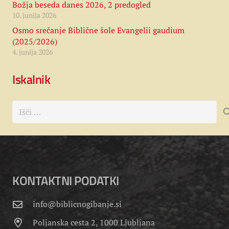
Božja beseda danes 2026, 2 predogled
10. junija 2026
Osmo srečanje Biblične šole Evangelii gaudium
(2025/2026)
4. junija 2026
Iskalnik
Išči:
KONTAKTNI PODATKI
info@biblicnogibanje.si
Poljanska cesta 2, 1000 Ljubljana