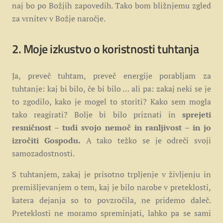
naj bo po Božjih zapovedih. Tako bom bližnjemu zgled
za vrnitev v Božje naročje.
2. Moje izkustvo o koristnosti tuhtanja
Ja, preveč tuhtam, preveč energije porabljam za
tuhtanje: kaj bi bilo, če bi bilo … ali pa: zakaj neki se je
to zgodilo, kako je mogel to storiti? Kako sem mogla
tako reagirati? Bolje bi bilo priznati in
sprejeti
resničnost – tudi svojo nemoč in ranljivost – in jo
izročiti Gospodu.
A tako težko se je odreči svoji
samozadostnosti.
S tuhtanjem, zakaj je prisotno trpljenje v življenju in
premišljevanjem o tem, kaj je bilo narobe v preteklosti,
katera dejanja so to povzročila, ne pridemo daleč.
Preteklosti ne moramo spreminjati, lahko pa se sami