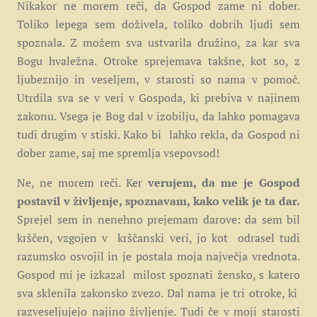
Nikakor ne morem reči, da Gospod zame ni dober.
Toliko lepega sem doživela, toliko dobrih ljudi sem
spoznala. Z možem sva ustvarila družino, za kar sva
Bogu hvaležna. Otroke sprejemava takšne, kot so, z
ljubeznijo in veseljem, v starosti so nama v pomoč.
Utrdila sva se v veri v Gospoda, ki prebiva v najinem
zakonu. Vsega je Bog dal v izobilju, da lahko pomagava
tudi drugim v stiski. Kako bi lahko rekla, da Gospod ni
dober zame, saj me spremlja vsepovsod!
Ne, ne morem reči. Ker
verujem, da me je Gospod
postavil v življenje, spoznavam, kako velik je ta dar.
Sprejel sem in nenehno prejemam darove: da sem bil
krščen, vzgojen v krščanski veri, jo kot odrasel tudi
razumsko osvojil in je postala moja največja vrednota.
Gospod mi je izkazal milost spoznati žensko, s katero
sva sklenila zakonsko zvezo. Dal nama je tri otroke, ki
razveseljujejo najino življenje. Tudi če v moji starosti