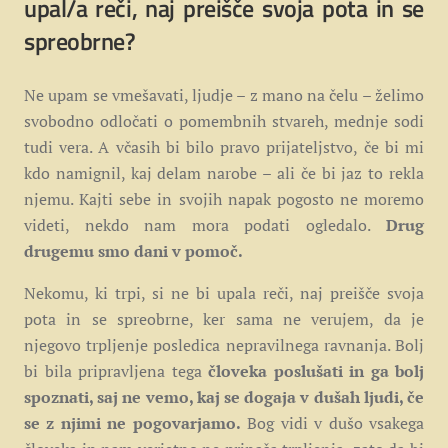
upal/a reči, naj preišče svoja pota in se
spreobrne?
Ne upam se vmešavati, ljudje – z mano na čelu – želimo
svobodno odločati o pomembnih stvareh, mednje sodi
tudi vera. A včasih bi bilo pravo prijateljstvo, če bi mi
kdo namignil, kaj delam narobe – ali če bi jaz to rekla
njemu. Kajti sebe in svojih napak pogosto ne moremo
videti, nekdo nam mora podati ogledalo.
Drug
drugemu smo dani v pomoč.
Nekomu, ki trpi, si ne bi upala reči, naj preišče svoja
pota in se spreobrne, ker sama ne verujem, da je
njegovo trpljenje posledica nepravilnega ravnanja. Bolj
bi bila pripravljena tega
človeka poslušati in ga bolj
spoznati, saj ne vemo, kaj se dogaja v dušah ljudi, če
se z njimi ne pogovarjamo.
Bog vidi v dušo vsakega