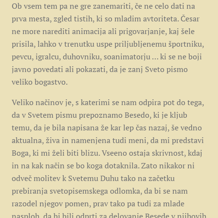
Ob vsem tem pa ne gre zanemariti, če ne celo dati na
prva mesta, zgled tistih, ki so mladim avtoriteta. Česar
ne more narediti animacija ali prigovarjanje, kaj šele
prisila, lahko v trenutku uspe priljubljenemu športniku,
pevcu, igralcu, duhovniku, soanimatorju … ki se ne boji
javno povedati ali pokazati, da je zanj Sveto pismo
veliko bogastvo.
Veliko načinov je, s katerimi se nam odpira pot do tega,
da v Svetem pismu prepoznamo Besedo, ki je kljub
temu, da je bila napisana že kar lep čas nazaj, še vedno
aktualna, živa in namenjena tudi meni, da mi predstavi
Boga, ki mi želi biti blizu. Vseeno ostaja skrivnost, kdaj
in na kak način se bo koga dotaknila. Zato nikakor ni
odveč molitev k Svetemu Duhu tako na začetku
prebiranja svetopisemskega odlomka, da bi se nam
razodel njegov pomen, prav tako pa tudi za mlade
nasploh, da bi bili odprti za delovanje Besede v njihovih