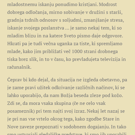
mladostnemu iskanju ponudimo kristjani. Modrost
dobrega odločanja, mirno sobivanje v družini s starši,
gradnja trdnih odnosov s soljudmi, zmanjšanje stresa,
iskanje svojega poslanstva … je samo nekaj tem, ki so
mladim blizu in na katere Sveto pismo daje odgovore.
Hkrati pa je tudi večna uganka za tiste, ki spremljamo
mlade, kako jim približati več 1000 strani drobnega
tiska brez slik, in to v času, ko prevladujeta televizija in
računalnik.
Čeprav bi kdo dejal, da situacija ne izgleda obetavno, pa
je zame pravi užitek odkrivanje različnih načinov, ki se
lahko uporabijo, da nam Božja beseda zleze pod kožo.
Zdi se, da mora vsaka skupina (če ne celo vsak
posameznik) pri tem najti svoj izraz. Nekaj let nazaj se
je pri nas vse vrtelo okrog tega, kako zgodbe Stare in
Nove zaveze prepoznati v sodobnem dogajanju. In tako
smo ustvarjali gledališke predstave, ki smo jih uporabili