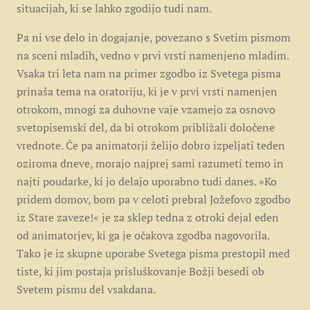
situacijah, ki se lahko zgodijo tudi nam.
Pa ni vse delo in dogajanje, povezano s Svetim pismom
na sceni mladih, vedno v prvi vrsti namenjeno mladim.
Vsaka tri leta nam na primer zgodbo iz Svetega pisma
prinaša tema na oratoriju, ki je v prvi vrsti namenjen
otrokom, mnogi za duhovne vaje vzamejo za osnovo
svetopisemski del, da bi otrokom približali določene
vrednote. Če pa animatorji želijo dobro izpeljati teden
oziroma dneve, morajo najprej sami razumeti temo in
najti poudarke, ki jo delajo uporabno tudi danes. »Ko
pridem domov, bom pa v celoti prebral Jožefovo zgodbo
iz Stare zaveze!« je za sklep tedna z otroki dejal eden
od animatorjev, ki ga je očakova zgodba nagovorila.
Tako je iz skupne uporabe Svetega pisma prestopil med
tiste, ki jim postaja prisluškovanje Božji besedi ob
Svetem pismu del vsakdana.