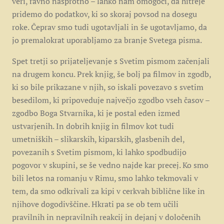
veri, ravno nasprotno – lahko nam omogoči, da hitreje
pridemo do podatkov, ki so skoraj povsod na dosegu
roke. Čeprav smo tudi ugotavljali in še ugotavljamo, da
jo premalokrat uporabljamo za branje Svetega pisma.
Spet tretji so prijateljevanje s Svetim pismom začenjali
na drugem koncu. Prek knjig, še bolj pa filmov in zgodb,
ki so bile prikazane v njih, so iskali povezavo s svetim
besedilom, ki pripoveduje največjo zgodbo vseh časov –
zgodbo Boga Stvarnika, ki je postal eden izmed
ustvarjenih. In dobrih knjig in filmov kot tudi
umetniških – slikarskih, kiparskih, glasbenih del,
povezanih s Svetim pismom, ki lahko spodbudijo
pogovor v skupini, se še vedno najde kar precej. Ko smo
bili letos na romanju v Rimu, smo lahko tekmovali v
tem, da smo odkrivali za kipi v cerkvah biblične like in
njihove dogodivščine. Hkrati pa se ob tem učili
pravilnih in nepravilnih reakcij in dejanj v določenih