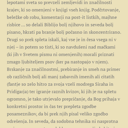
lepotami sveta so prevzeli zemljevidi in značilnosti
krajev, ki so omenjeni v knjigi vseh knjig. Podčrtovanje,
beležke ob robu, komentarji na post-it listkih, majhne
risbice … so delali Biblijo bolj njihovo in seveda bolj
pisano, hkrati pa branje bolj počasno in skoncentrirano.
Drugi so prek spleta iskali, kaj vse je in česa vsega ni v
njej – in potem so tisti, ki so navdušeni nad mačkami
(ki jih v Svetem pismu ni omenjenih) morali priznati
zmago ljubiteljem psov (ker pa nastopajo v njem).
Brskanje za značilnostmi, prebiranje in smeh na primer
ob različnih bolj ali manj zabavnih imenih ali citatih
(fantje so zelo hitro za svoja vzeli modrega Siraha in
Pridigarja) ter igranje raznih kvizov, ki jih je na spletu
ogromno, je tako utrjevalo prepričanje, da Bog prihaja v
konkretni prostor in čas ter prepleta zgodbe
posameznikov, da bi prek njih pisal veliko zgodbo
odrešenja. In seveda, da sodobna tehnika ni nasprotna