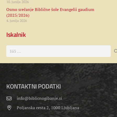
10. junija 2026
Osmo srečanje Biblične šole Evangelii gaudium
(2025/2026)
4. junija 2026
Iskalnik
Išči:
KONTAKTNI PODATKI
info@biblicnogibanje.si
Poljanska cesta 2, 1000 Ljubljana