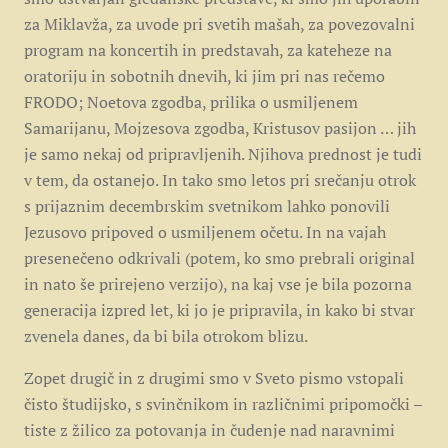
za Miklavža, za uvode pri svetih mašah, za povezovalni
program na koncertih in predstavah, za kateheze na
oratoriju in sobotnih dnevih, ki jim pri nas rečemo
FRODO; Noetova zgodba, prilika o usmiljenem
Samarijanu, Mojzesova zgodba, Kristusov pasijon … jih
je samo nekaj od pripravljenih. Njihova prednost je tudi
v tem, da ostanejo. In tako smo letos pri srečanju otrok
s prijaznim decembrskim svetnikom lahko ponovili
Jezusovo pripoved o usmiljenem očetu. In na vajah
presenečeno odkrivali (potem, ko smo prebrali original
in nato še prirejeno verzijo), na kaj vse je bila pozorna
generacija izpred let, ki jo je pripravila, in kako bi stvar
zvenela danes, da bi bila otrokom blizu.
Zopet drugič in z drugimi smo v Sveto pismo vstopali
čisto študijsko, s svinčnikom in različnimi pripomočki –
tiste z žilico za potovanja in čudenje nad naravnimi