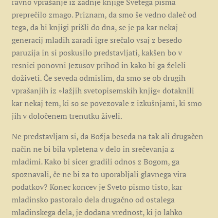
ravno vprašanje iz zadnje knjige Svetega pisma
preprečilo zmago. Priznam, da smo še vedno daleč od
tega, da bi knjigi prišli do dna, se je pa kar nekaj
generacij mladih zaradi igre srečalo vsaj z besedo
paruzija in si poskusilo predstavljati, kakšen bo v
resnici ponovni Jezusov prihod in kako bi ga želeli
doživeti. Če seveda odmislim, da smo se ob drugih
vprašanjih iz »lažjih svetopisemskih knjig« dotaknili
kar nekaj tem, ki so se povezovale z izkušnjami, ki smo
jih v določenem trenutku živeli.
Ne predstavljam si, da Božja beseda na tak ali drugačen
način ne bi bila vpletena v delo in srečevanja z
mladimi. Kako bi sicer gradili odnos z Bogom, ga
spoznavali, če ne bi za to uporabljali glavnega vira
podatkov? Konec koncev je Sveto pismo tisto, kar
mladinsko pastoralo dela drugačno od ostalega
mladinskega dela, je dodana vrednost, ki jo lahko